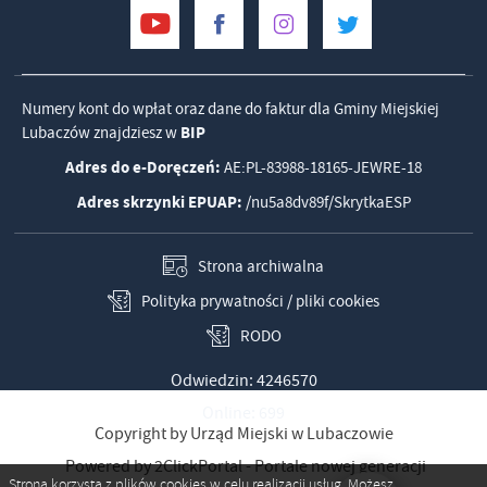
Numery kont do wpłat oraz dane do faktur dla Gminy Miejskiej
Lubaczów znajdziesz w
BIP
Adres do e-Doręczeń:
AE:PL-83988-18165-JEWRE-18
Adres skrzynki EPUAP:
/nu5a8dv89f/SkrytkaESP
Strona archiwalna
Polityka prywatności / pliki cookies
RODO
Odwiedzin: 4246570
Online: 699
Copyright by Urząd Miejski w Lubaczowie
Powered by
2ClickPortal
- Portale nowej generacji
Strona korzysta z plików cookies w celu realizacji usług. Możesz