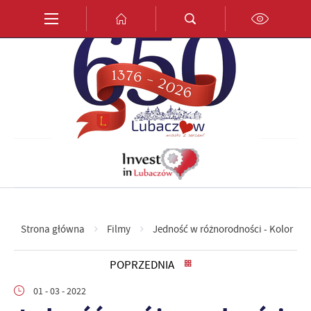
Przejdź do menu.
Przejdź do wyszukiwarki.
Przejdź do treści.
Przejdź do ustawień wielkości czcionki.
Włącz wersję kontrastową strony.
PL
EN
DE
Strona główna
Filmy
Jedność w różnorodności - Kolor
POPRZEDNIA
01 - 03 - 2022