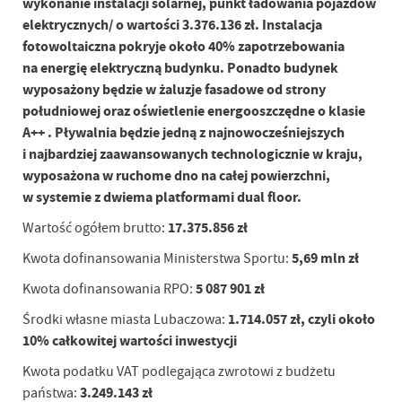
wykonanie instalacji solarnej, punkt ładowania pojazdów
elektrycznych/ o wartości 3.376.136 zł. Instalacja
fotowoltaiczna pokryje około 40% zapotrzebowania
na energię elektryczną budynku. Ponadto budynek
wyposażony będzie w żaluzje fasadowe od strony
południowej oraz oświetlenie energooszczędne o klasie
A++ . Pływalnia będzie jedną z najnowocześniejszych
i najbardziej zaawansowanych technologicznie w kraju,
wyposażona w ruchome dno na całej powierzchni,
w systemie z dwiema platformami dual floor.
17.375.856 zł
Wartość ogółem brutto:
5,69 mln zł
Kwota dofinansowania Ministerstwa Sportu:
5 087 901 zł
Kwota dofinansowania RPO:
1.714.057 zł, czyli około
Środki własne miasta Lubaczowa:
10% całkowitej wartości inwestycji
Kwota podatku VAT podlegająca zwrotowi z budżetu
3.249.143 zł
państwa: