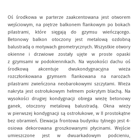
Oś środkowa w parterze zaakcentowana jest otworem
wejściowym, na piętrze balkonem flankowym po bokach
pilastrami, które sięgają do gzymsu wieńczącego.
Betonowy balkon otoczony jest metalową ozdobną
balustradą o motywach geometrycznych. Wszystkie otwory
okienne i drzwiowe zostały ujęte w proste opaski
z gzymsami w podokiennikach. Na wysokości dachu oś
środkową akcentuje dwukondygnacyjna wieża
rozczłonkowana gzymsem flankowana na narożach
pilastrami zwieńczona neobarokowymi szczytami. Wieża
nakryta jest ostrołukowym hełmem pokrytym blachą. Na
wysokości drugiej kondygnacji obiega wieżę betonowy
ganek, otoczony metalową balustradą. Okna wieży
w pierwszej kondygnacji są ostrołukowe, w II prostokątne
bez obramień. Elewacja frontowa budynku tylnego jest 4-
osiowa dekorowana groszkowanymi płycinami. Wejście
umieszczone jest w dwuarkadowym podcieniu,