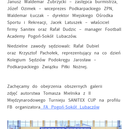
Janusz Waldemar Zubrzycki – zastępca burmistrza,
Józef Ozimek – wiceprezes Podkarpackiego ZPN,
Waldemar Łuczak – dyrektor Miejskiego Ośrodka
Sportu i Rekreacji, Jacek Latuszek – właściciel
firmy Sanitex oraz Rafał Dudzic – manager Football
Academy Pogoń-Sokół Lubaczów.
Niedzielne zawody sędziowali: Rafał Dubiel
oraz Krzysztof Pachołek, reprezentujący na co dzień
Kolegium Sędziów Podokręgu Jarosław –
Podkarpackiego Związku Piłki Nożnej.
Zachęcamy do obejrzenia obszernych galerii
zdjęć autorstwa Tomasza Mielnika z II
Międzynarodowego Turnieju SANITEX CUP na profilu
FB organizatora
FA Pogoń-Sokół Lubaczów