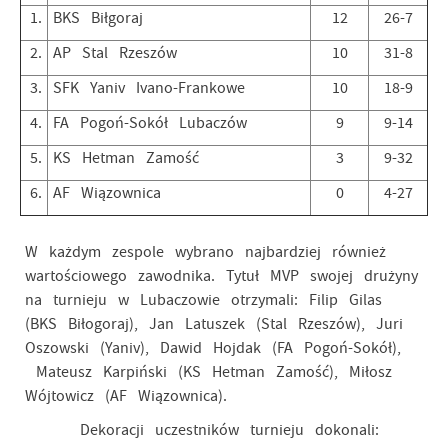
1.
BKS Biłgoraj
12
26-7
2.
AP Stal Rzeszów
10
31-8
3.
SFK Yaniv Ivano-Frankowe
10
18-9
4.
FA Pogoń-Sokół Lubaczów
9
9-14
5.
KS Hetman Zamość
3
9-32
6.
AF Wiązownica
0
4-27
W każdym zespole wybrano najbardziej również
wartościowego zawodnika. Tytuł MVP swojej drużyny
na turnieju w Lubaczowie otrzymali: Filip Gilas
(BKS Biłogoraj), Jan Latuszek (Stal Rzeszów), Juri
Oszowski (Yaniv), Dawid Hojdak (FA Pogoń-Sokół),
Mateusz Karpiński (KS Hetman Zamość), Miłosz
Wójtowicz (AF Wiązownica).
Dekoracji uczestników turnieju dokonali: