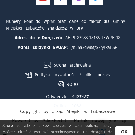
Numery kont do wpłat oraz dane do faktur dla Gminy
Miejskiej Lubaczów znajdziesz w
BIP
Adres do e-Doręczeń:
AE:PL-83988-18165-JEWRE-18
Adres skrzynki EPUAP:
/nu5a8dv89f/SkrytkaESP
Strona archiwalna
Polityka prywatności / pliki cookies
RODO
Odwiedzin: 4427487
Online: 1038
Copyright by Urząd Miejski w Lubaczowie
Powered by
2ClickPortal
- Portale nowej generacji
Strona korzysta z plików cookies w celu realizacji usług.
OK
Możesz określić warunki przechowywania lub dostępu do