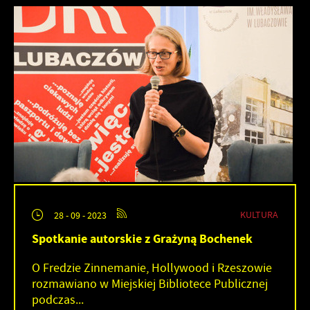
KULTURA
28 - 09 - 2023
Spotkanie autorskie z Grażyną Bochenek
O Fredzie Zinnemanie, Hollywood i Rzeszowie
rozmawiano w Miejskiej Bibliotece Publicznej
podczas...