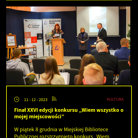
KULTURA
11 - 12 - 2023
Finał XXVI edycji konkursu „Wiem wszystko o
mojej miejscowości”
W piątek 8 grudnia w Miejskiej Bibliotece
Publicznej rozstrzygnięto konkurs „Wiem