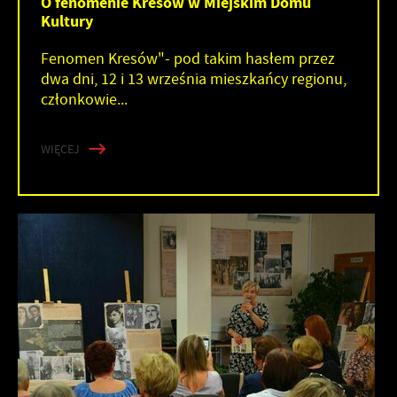
O fenomenie Kresów w Miejskim Domu
Kultury
Fenomen Kresów"- pod takim hasłem przez
dwa dni, 12 i 13 września mieszkańcy regionu,
członkowie...
WIĘCEJ