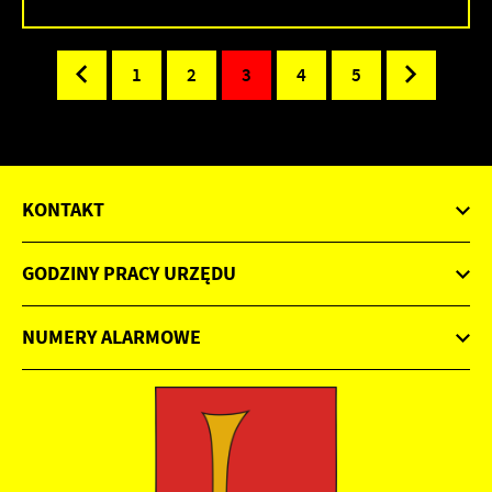
1
2
3
4
5
KONTAKT
GODZINY PRACY URZĘDU
NUMERY ALARMOWE