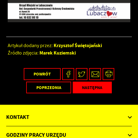
Krzysztof Świętojański
Artykuł dodany przez:
Marek Kuziemski
Źródło zdjęcia:
POWRÓT
POPRZEDNIA
NASTĘPNA
KONTAKT
GODZINY PRACY URZĘDU