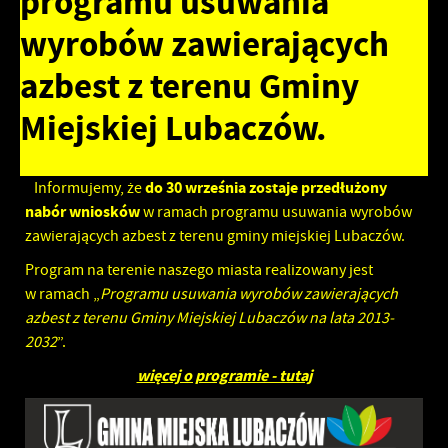
programu usuwania
wyrobów zawierających
azbest z terenu Gminy
Miejskiej Lubaczów.
do 30 września zostaje przedłużony
Informujemy, że
nabór wniosków
w ramach programu usuwania wyrobów
zawierających azbest z terenu gminy miejskiej Lubaczów.
Program na terenie naszego miasta realizowany jest
w ramach „
Programu usuwania wyrobów zawierających
azbest z terenu Gminy Miejskiej Lubaczów na lata 2013-
2032
”.
więcej o programie - tutaj