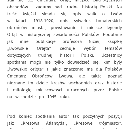
stał się też Cmentarz Orląt, miejsce patriotycznych
obchodów i zadumy nad trudną historią Polski. Na
treść książki składa się opis walk o Lwów
w latach 1918-1920, opis sylwetek bohaterskich
obrońców miasta, powstawanie i miejsce legendy
Orląt w historycznej świadomości Polaków. Podobnie
jak inne publikacje profesora Niciei, książkę
„Lwowskie Orlęta” cechuje wybór tematów
dotyczących trudnej historii Polski. Uczestnicy
spotkania mogli nie tylko dowiedzieć się, kim były
„lwowskie orlęta” i jakie znaczenie ma dla Polaków
Cmentarz Obrońców Lwowa, ale także poznać
nieznane im dzieje kresów wschodnich oraz historię
i mitologię miejscowości utraconych przez Polskę
na wschodzie po 1945 roku.
Pod koniec spotkania autor tak poczytnych pozycji
jak: „Kresowa Atlantyda”, „Kresowe trójmiasto”,