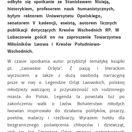
odbyło się spotkanie ze Stanisławem Nicieją,
historykiem, profesorem nauk humanistycznych,
byłym rektorem Uniwersytetu Opolskiego,
senatorem V kadencji, eseistą, autorem licznych
publikacji dotyczących Kresów Wschodnich RP. W
Lubaczowie gościł on na zaproszenie Towarzystwa
Miłośników Lwowa i Kresów Południowo-
Wschodnich.
W czasie spotkania autor przybliżył tematykę książki
pt. „Lwowskie Orlęta”. Z pasją i literackim
wyczuciem, a także z dużą swobodą narracyjną
pisze w niej o Legendzie Orląt Lwowskich, polskiej
młodzieży walczącej o przynależność ich rodzinnego
miasta do Polski. Legenda ta powstała tuż po
zakończeniu walk o Lwów. Bohaterstwo młodych
lwowian inspirowało do działania polityków, pisarzy,
poetów, malarzy i rzeźbiarzy. Wyrazem hołdu dla
bezgranicznego poświęcenia chłopców i dziewcząt,