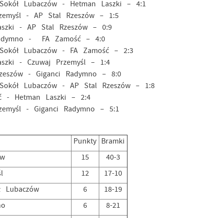
 Lubaczów - Hetman Laszki – 4:1
l - AP Stal Rzeszów – 1:5
- AP Stal Rzeszów – 0:9
no - FA Zamość – 4:0
 Lubaczów - FA Zamość – 2:3
- Czuwaj Przemyśl – 1:4
w - Giganci Radymno – 8:0
 Lubaczów - AP Stal Rzeszów – 1:8
etman Laszki – 2:4
l - Giganci Radymno – 5:1
Punkty
Bramki
ów
15
40-3
l
12
17-10
ł Lubaczów
6
18-19
no
6
8-21