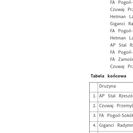
FA Pogoń-Sokół
Czuwaj Przemyś
Hetman Laszki 
Giganci Radym
FA Pogoń-Sokół
Hetman Laszki 
AP Stal Rzeszó
FA Pogoń-Sokół
FA Zamość - H
Czuwaj Przemyś
Tabela końcowa
Drużyna
1.
AP Stal Rzesz
2.
Czuwaj Przemyś
3.
FA Pogoń-Sokó
4.
Giganci Radym