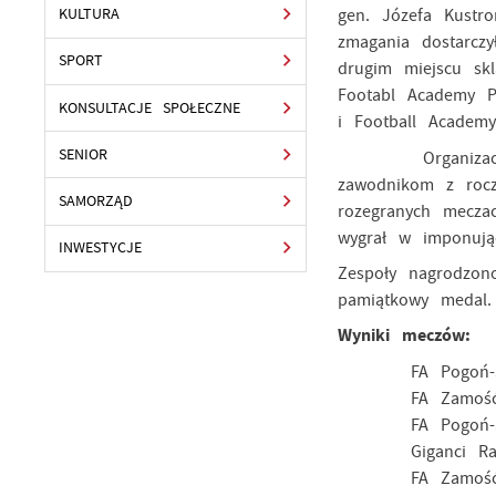
gen. Józefa Kustro
KULTURA
zmagania dostarczy
SPORT
drugim miejscu sk
Footabl Academy P
KONSULTACJE SPOŁECZNE
i Football Academ
SENIOR
Organizacja turn
zawodnikom z rocz
SAMORZĄD
rozegranych mecza
wygrał w imponują
INWESTYCJE
Zespoły nagrodzon
pamiątkowy medal.
Wyniki meczów:
FA Pogoń-Sokół
FA Zamość - C
FA Pogoń-Sokół
Giganci Radymn
FA Zamość - A