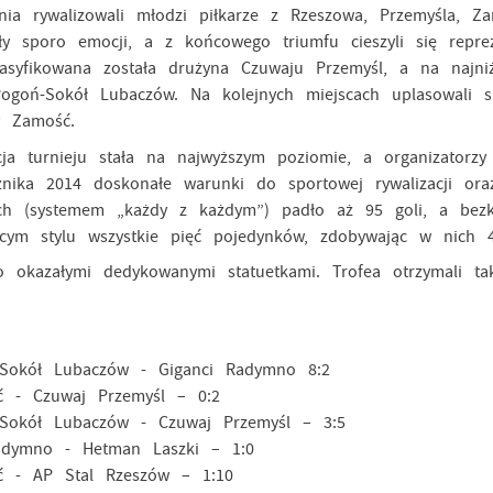
nia rywalizowali młodzi piłkarze z Rzeszowa, Przemyśla, 
ły sporo emocji, a z końcowego triumfu cieszyli się reprez
lasyfikowana została drużyna Czuwaju Przemyśl, a na najn
ogoń-Sokół Lubaczów. Na kolejnych miejscach uplasowali 
y Zamość.
ieju stała na najwyższym poziomie, a organizatorzy ws
nika 2014 doskonałe warunki do sportowej rywalizacji ora
ch (systemem „każdy z każdym”) padło aż 95 goli, a bezk
cym stylu wszystkie pięć pojedynków, zdobywając w nich 4
o okazałymi dedykowanymi statuetkami. Trofea otrzymali t
 Lubaczów - Giganci Radymno 8:2
zuwaj Przemyśl – 0:2
 Lubaczów - Czuwaj Przemyśl – 3:5
o - Hetman Laszki – 1:0
P Stal Rzeszów – 1:10