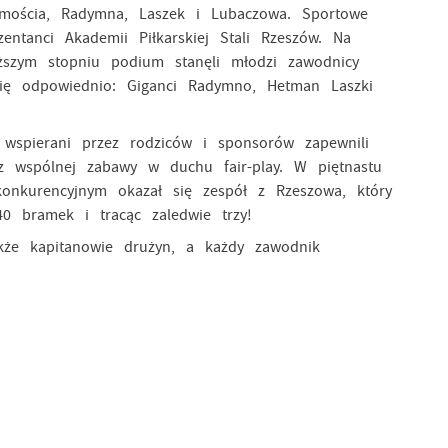
Zamościa, Radymna, Laszek i Lubaczowa. Sportowe
entanci Akademii Piłkarskiej Stali Rzeszów. Na
iższym stopniu podium stanęli młodzi zawodnicy
się odpowiednio: Giganci Radymno, Hetman Laszki
pierani przez rodziców i sponsorów zapewnili
z wspólnej zabawy w duchu fair-play. W piętnastu
onkurencyjnym okazał się zespół z Rzeszowa, który
0 bramek i tracąc zaledwie trzy!
akże kapitanowie drużyn, a każdy zawodnik