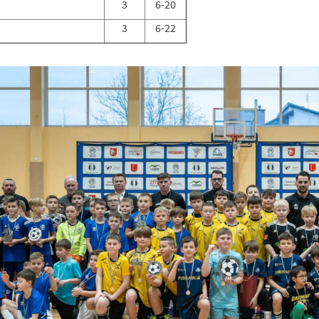
3
6-20
3
6-22