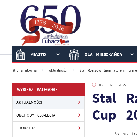
Przejdź do menu.
Przejdź do wyszukiwarki.
Przejdź do treści.
Przejdź do ustawień wielkości czcionki.
Włącz wersję kontrastową strony.
MIASTO
DLA MIESZKAŃCA
Strona główna
Aktualności
Stal Rzeszów triumfatorem Turni
03 - 02 - 2025
WYBIERZ KATEGORIĘ
Stal R
AKTUALNOŚCI
Cup 2
OBCHODY 650-LECIA
EDUKACJA
Po raz tr