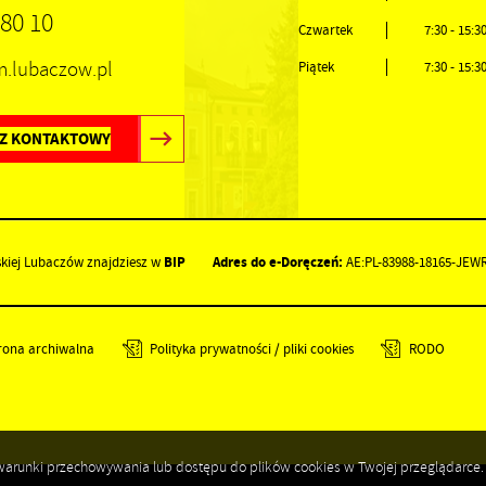
 80 10
Czwartek
7:30 - 15:3
um.lubaczow.pl
Piątek
7:30 - 15:3
Z KONTAKTOWY
BIP
Adres do e-Doręczeń:
skiej Lubaczów znajdziesz w
AE:PL-83988-18165-JEW
rona archiwalna
Polityka prywatności / pliki cookies
RODO
ić warunki przechowywania lub dostępu do plików cookies w Twojej przeglądarce.