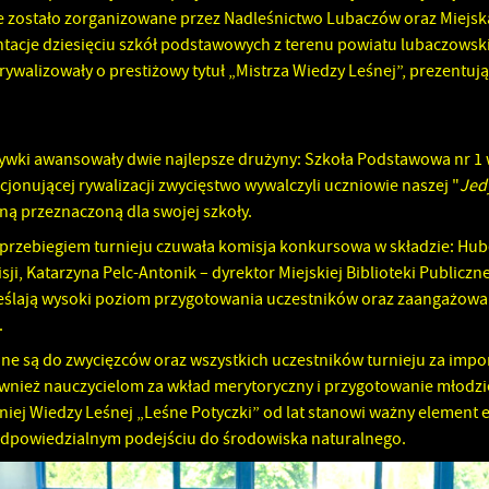
e zostało zorganizowane przez Nadleśnictwo Lubaczów oraz Miejską 
tacje dziesięciu szkół podstawowych z terenu powiatu lubaczowsk
 rywalizowały o prestiżowy tytuł „Mistrza Wiedzy Leśnej”, prezentu
rywki awansowały dwie najlepsze drużyny: Szkoła Podstawowa nr 
jonującej rywalizacji zwycięstwo wywalczyli uczniowie naszej "
Jed
ną przeznaczoną dla swojej szkoły.
rzebiegiem turnieju czuwała komisja konkursowa w składzie: Huber
ji, Katarzyna Pelc-Antonik – dyrektor Miejskiej Biblioteki Publicz
eślają wysoki poziom przygotowania uczestników oraz zaangażowan
.
ane są do zwycięzców oraz wszystkich uczestników turnieju za impo
ównież nauczycielom za wkład merytoryczny i przygotowanie młodz
iej Wiedzy Leśnej „Leśne Potyczki” od lat stanowi ważny element e
 odpowiedzialnym podejściu do środowiska naturalnego.