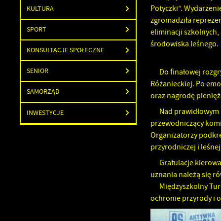
Potyczki”. Wydarzeni
KULTURA
zgromadziła reprezen
SPORT
eliminacji szkolnych,
środowiska leśnego.
KONSULTACJE SPOŁECZNE
SENIOR
Do finałowej rozg
Różanieckiej. Po emoc
SAMORZĄD
oraz nagrodę pienięż
Nad prawidłowym p
INWESTYCJE
przewodniczący komis
Organizatorzy podkr
przyrodniczej i leśnej
Gratulacje kierow
uznania należą się r
Międzyszkolny Turn
ochronie przyrody i