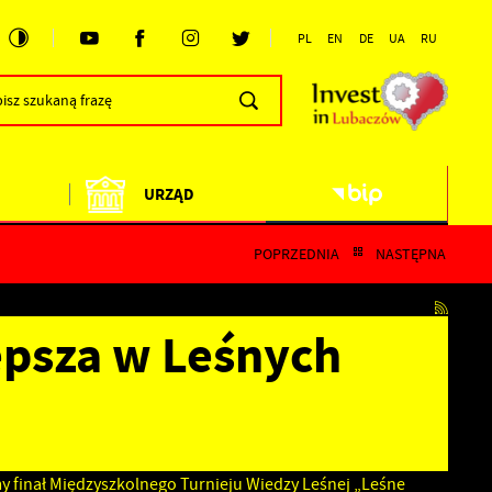
PL
EN
DE
UA
RU
URZĄD
POPRZEDNIA
NASTĘPNA
epsza w Leśnych
my finał Międzyszkolnego Turnieju Wiedzy Leśnej „Leśne