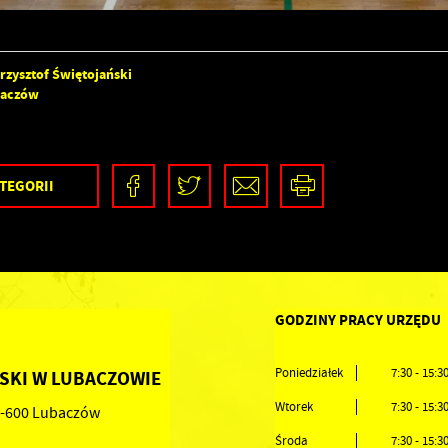
rzysztof Świętojański
baczów
TEGORII
GODZINY PRACY URZĘDU
Poniedziałek
7:30 - 15:3
SKI W LUBACZOWIE
Wtorek
7:30 - 15:3
37-600 Lubaczów
Środa
7:30 - 15:3