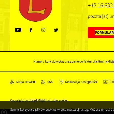
+48 16 632
poczta [at] 
FORMULAR
Numery kont do wpłat oraz dane do faktur dla Gminy Miej
Mapa serwisu
RSS
Deklaracja dostępności
St
Copyright by Urząd Miejski w Lubaczowie
Strona korzysta z plików cookies w celu realizacji usług. Możesz określ