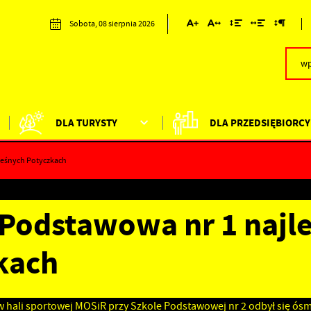
Sobota, 08 sierpnia 2026
DLA TURYSTY
DLA PRZEDSIĘBIORCY
Leśnych Potyczkach
 Podstawowa nr 1 najl
kach
w hali sportowej MOSiR przy Szkole Podstawowej nr 2 odbył się ós