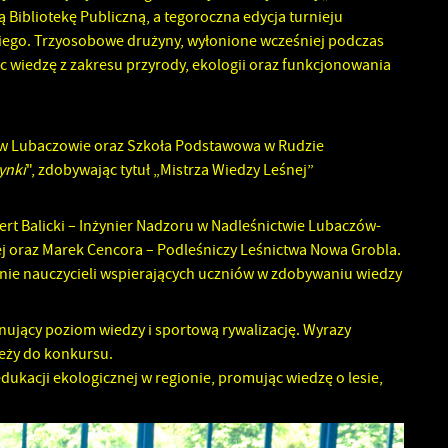
Bibliotekę Publiczną, a tegoroczna edycja turnieju
iego. Trzyosobowe drużyny, wyłonione wcześniej podczas
jąc wiedzę z zakresu przyrody, ekologii oraz funkcjonowania
1 w Lubaczowie oraz Szkoła Podstawowa w Rudzie
ynki
", zdobywając tytuł „Mistrza Wiedzy Leśnej”
t Balicki – Inżynier Nadzoru w Nadleśnictwie Lubaczów-
nej oraz Marek Cencora – Podleśniczy Leśnictwa Nowa Grobla.
ie nauczycieli wspierających uczniów w zdobywaniu wiedzy
nujący poziom wiedzy i sportową rywalizację. Wyrazy
ieży do konkursu.
dukacji ekologicznej w regionie, promując wiedzę o lesie,