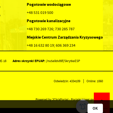
Pogotowie wodociągowe
0
+48 531 019 500
0
Pogotowie kanalizacyjne
+48 730 269 726; 730 285 787
Miejskie Centrum Zarządzania Kryzysowego
+48 16 632 80 19; 606 369 234
Adres skrzynki EPUAP:
RE-18
/nu5a8dv89f/SkrytkaESP
Odwiedzin: 4334109
Online: 1060
Powered by
2ClickPortal
- Portale nowej generacji
OK
DO GÓRY