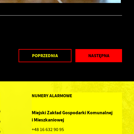
POPRZEDNIA
NASTĘPNA
NUMERY ALARMOWE
0
Miejski Zakład Gospodarki Komunalnej
i Mieszkaniowej
0
+48 16 632 90 95
0