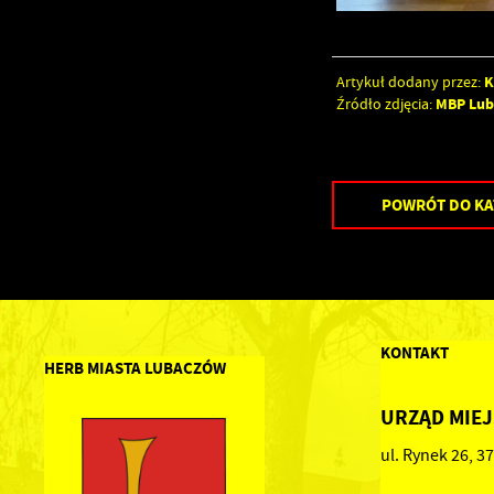
K
Artykuł dodany przez:
MBP Lu
Źródło zdjęcia:
POWRÓT
DO KA
KONTAKT
HERB MIASTA LUBACZÓW
URZĄD MIEJ
ul. Rynek 26, 