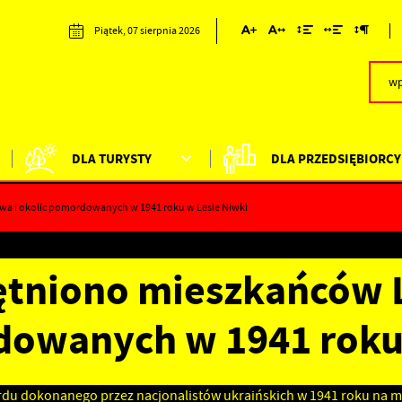
Piątek, 07 sierpnia 2026
DLA TURYSTY
DLA PRZEDSIĘBIORCY
 i okolic pomordowanych w 1941 roku w Lesie Niwki
tniono mieszkańców L
owanych w 1941 roku 
u dokonanego przez nacjonalistów ukraińskich w 1941 roku na mie