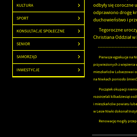
odbyły się coroczne 
KULTURA
odprawiono drogę krz
SPORT
duchowieństwo i prze
Tegoroczne uroczys
KONSULTACJE SPOŁECZNE
Christiana Oddział 
SENIOR
-------------------------
SAMORZĄD
Pierwsze egzekucje na Niw
przywiezionych z więzienia
INWESTYCJE
mieszkańców Lubaczowa i oko
na Niwkach poniosło śmierć z
Początek okupacji niemi
rozstrzelali kilkadziesiąt 
i mieszkańców powiatu luba
w Lesie Niwki dokonał Inst
Renowację mogiły przepr