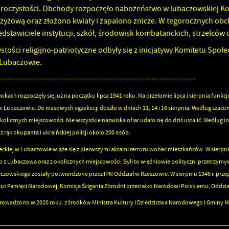
uroczystości. Obchody rozpoczęło nabożeństwo w lubaczowskiej Ko
yżową oraz złożono kwiaty i zapalono znicze. W tegorocznych obc
dstawiciele instytucji, szkół, środowisk kombatanckich, strzelcó
tości religijno-patriotyczne odbyły się z inicjatywy Komitetu Społ
w Lubaczowie.
-----------------------------------------------------------------------------
kach rozpoczęły się już na początku lipca 1941 roku. Na przełomie lipca i sierpnia funkcjon
 w Lubaczowie. Do masowych egzekucji doszło w dniach 11, 14 i 16 sierpnia. Według sza
licznych miejscowości. Nie wszystkie nazwiska ofiar udało się do dziś ustalić. Według 
 rąk okupanta i ukraińskiej policji około 200 osób.
eckiej w Lubaczowie wiąże się z pierwszymi aktami terroru wobec mieszkańców. W sierpni
osób z Lubaczowa oraz z okolicznych miejscowości. Byli to więźniowie polityczni prze
czowskiego zostały potwierdzone przez IPN Oddział w Rzeszowie. W sierpniu 1946 r. pr
ytut Pamięci Narodowej, Komisja Ścigania Zbrodni przeciwko Narodowi Polskiemu, Oddzia
owadzono w 2020 roku. z środków Ministra Kultury i Dziedzictwa Narodowego i Gminy M