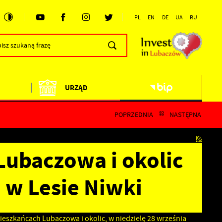
PL
EN
DE
UA
RU
URZĄD
POPRZEDNIA
NASTĘPNA
ubaczowa i okolic
w Lesie Niwki
szkańcach Lubaczowa i okolic, w niedzielę 28 września