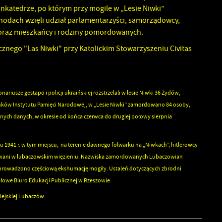
nkatedrze, po którym przy mogile w „Lesie Niwki”
hodach wzięli udział parlamentarzyści, samorządowcy,
w oraz mieszkańcy i rodziny pomordowanych.
ecznego "Las Niwki" przy Katolickim Stowarzyszeniu Civitas
ariusze gestapo i policji ukraińskiej rozstrzelali w lesie Niwki 36 Żydów,
cunków Instytutu Pamięci Narodowej, w „Lesie Niwki” zamordowano 84 osoby,
innych danych, w okresie od końca czerwca do drugiej połowy sierpnia
u 1941 r. w tym miejscu, na terenie dawnego folwarku na „Niwkach”, hitlerowcy
trzymywani w lubaczowskim więzieniu. Nazwiska zamordowanych Lubaczowian
zeprowadzono częściową ekshumację mogiły. Ustaleń dotyczących zbrodni
łowe Biuro Edukacji Publicznej w Rzeszowie.
iejskiej Lubaczów.