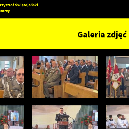
rzysztof Świętojański
atorzy
Galeria zdjęć