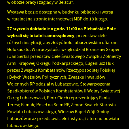
w obozie pracy i zagłady w Bełżcu”.
Wystawa będzie dostępna w budynku biblioteki i wersji
wirtualnej na stronie internetowej MBP do 18 lutego
.
27 stycznia dokładnie o godz. 11:00 na Plebańskie Pole
wybrali się lokalni samorządowcy
, przedstawiciele
różnych instytucji, aby złożyć hołd lubaczowskim ofiarom
Holokaustu. W uroczystości wzięli udział Bronisław Szuper
i Jan Serkis przedstawiciele Światowego Związku Żołnierzy
Armii Krajowej Okręgu Podkarpackiego, Eugeniusz Huk
prezes Związku Kombatantów Rzeczypospolitej Polskiej
i Byłych Więźniów Politycznych, Związku Inwalidów
Wojennych RP oddział w Lubaczowie, Stowarzyszenia
Spadkobierców Polskich Kombatantów II Wojny Światowej
Okręg Lubaczowski, Piotr Cioch reprezentujący Panią
Teresę Pamułę Poseł na Sejm RP, Zenon Swatek Starosta
Powiatu Lubaczowskiego, Wiesław Kapel Wójt Gminy
Lubaczów oraz przedstawiciele instytucji z terenu powiatu
lubaczowskiego.