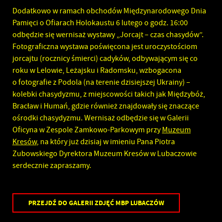
Dodatkowo w ramach obchodów Międzynarodowego Dnia
Pamięci o Ofiarach Holokaustu 6 lutego o godz. 16:00
odbędzie się wernisaż wystawy „Jorcajt – czas chasydów”.
Fotograficzna wystawa poświęcona jest uroczystościom
jorcajtu (rocznicy śmierci) cadyków, odbywającym się co
roku w Lelowie, Leżajsku i Radomsku, wzbogacona
o fotografie z Podola (na terenie dzisiejszej Ukrainy) –
kolebki chasydyzmu, z miejscowości takich jak Międzybóż,
Bracław i Humań, gdzie również znajdowały się znaczące
ośrodki chasydyzmu. Wernisaż odbędzie się w Galerii
Oficyna w Zespole Zamkowo-Parkowym przy
Muzeum
Kresów
, na który już dzisiaj w imieniu Pana Piotra
Zubowskiego Dyrektora Muzeum Kresów w Lubaczowie
serdecznie zapraszamy.
PRZEJDŹ DO GALERII ZDJĘĆ MBP LUBACZÓW