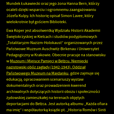
Mundek Łukawiecki oraz jego żona Hanna Bern, którzy
ocaleli dzięki wsparciu i ogromnemu zaangażowaniu
Józefa Kulpy. Ich historię opisał Simon Lavee, który
wielokrotnie był gościem Biblioteki.
Ewa Koper jest absolwentką Wydziału Historii Akademii
Świętokrzyskiej w Kielcach i studiów podyplomowych
„Totalitaryzm-Nazizm-Holokaust” organizowanych przez
Państwowe Muzeum Auschwitz-Birkenau i Uniwersytet
Pedagogiczny w Krakowie. Obecnie pracuje na stanowisku
w
Muzeum i Miejsce Pamięci w Bełżcu. Niemiecki
nazistowski obóz zagłady (1942-1943). Oddział
Państwowego Muzeum na Majdanku
, gdzie zajmuje się
edukacją, opracowaniem scenariuszy wystaw
dokumentalnych oraz prowadzeniem kwerend
archiwalnych dotyczących historii obozu i społeczności
żydowskiej zamieszkałej na terenach objętych
deportacjami do Bełżca. Jest autorką albumu „Każda ofiara
ma imię” i współautorką książki pt. „Historia Romów i Sinti