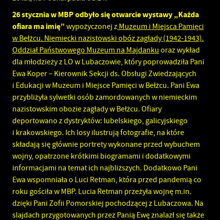
26 stycznia w MBP odbyło się otwarcie wystawy „Każda
ofiara ma imię”
wypożyczonej z
Muzeum i Miejsca Pamięci
w Bełżcu. Niemiecki nazistowski obóz zagłady (1942-1943).
Oddział Państwowego Muzeum na Majdanku
oraz wykład
dla młodzieży z LO w Lubaczowie, który poprowadziła Pani
Ewa Koper – Kierownik Sekcji ds. Obsługi Zwiedzających
i Edukacji w Muzeum i Miejsce Pamięci w Bełżcu. Pani Ewa
przybliżyła sylwetki osób zamordowanych w niemieckim
nazistowskim obozie zagłady w Bełżcu. Ofiary
deportowano z dystryktów: lubelskiego, galicyjskiego
i krakowskiego. Ich losy ilustrują fotografie, na które
składają się głównie portrety wykonane przed wybuchem
wojny, opatrzone krótkimi biogramami i dodatkowymi
informacjami na temat ich najbliższych. Dodatkowo Pani
Ewa wspomniała o Luci Retman, która przed pandemią co
roku gościła w MBP. Lucia Retman przeżyła wojnę m.in.
dzięki Pani Zofii Pomorskiej pochodzącej z Lubaczowa. Na
slajdach przygotowanych przez Panią Ewę znalazł się także