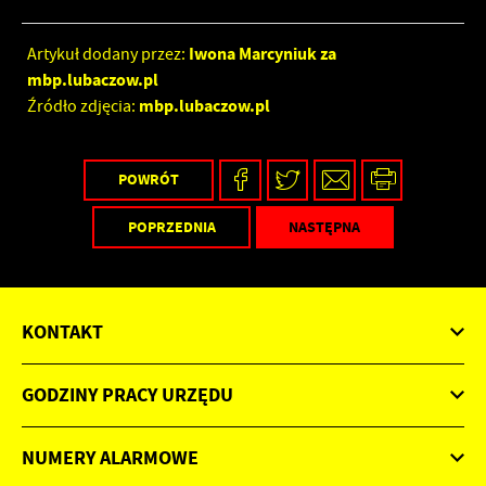
Iwona Marcyniuk za
Artykuł dodany przez:
mbp.lubaczow.pl
mbp.lubaczow.pl
Źródło zdjęcia:
POWRÓT
POPRZEDNIA
NASTĘPNA
KONTAKT
GODZINY PRACY URZĘDU
NUMERY ALARMOWE