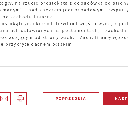
egły, na rzucie prostokąta z dobudówką od stron
(łamanym) – nad aneksem jednospadowym - wspart
, od zachodu lukarna.
 prostokątnym oknem i drzwiami wejściowymi, z po
lumnach ustawionych na postumentach; - zachodni
posiadającym od strony wsch. i Zach. Bramę wjazd
e przykryte dachem płaskim.
POPRZEDNIA
NAST