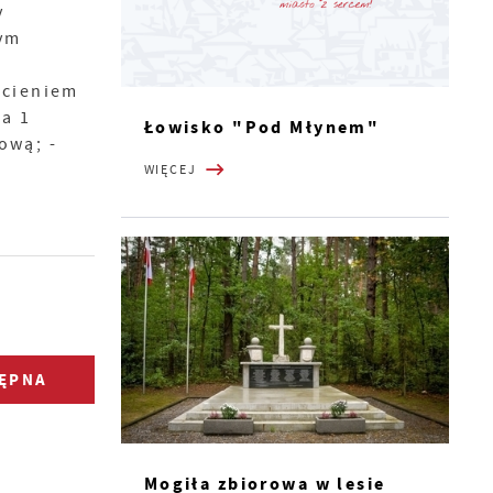
y
ym
dcieniem
a 1
Łowisko "Pod Młynem"
ową; -
WIĘCEJ
ĘPNA
Mogiła zbiorowa w lesie