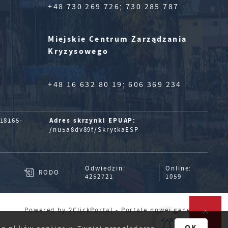
+48 730 269 726; 730 285 787
Miejskie Centrum Zarządzania
Kryzysowego
+48 16 632 80 19; 606 369 234
Adres skrzynki EPUAP:
18165-
/nu5a8dv89f/SkrytkaESP
Odwiedzin:
Online:
RODO
4252721
1059
Powered by
2ClickPortal
- Portale nowej generacji
OK