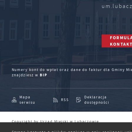
um.lubac
FORMUL
KONTAK
Numery kont do wpłat oraz dane do faktur dla Gminy Mi
BIP
znajdziesz w
Mapa
Deklaracja
RSS
serwisu
dostępności
Copyright by Urząd Miejski w Lubaczowie