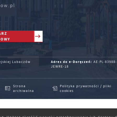
zow.pl
ARZ
TOWY
Adres do e-Doręczeń:
ejskiej Lubaczów
AE:PL-83988-
JEWRE-18
Strona
Polityka prywatności / pliki
archiwalna
cookies