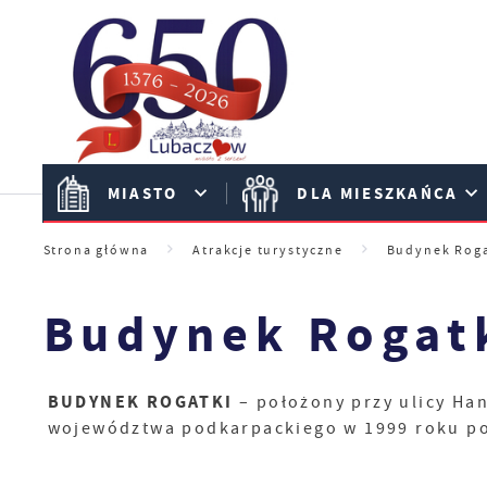
Przejdź do menu.
Przejdź do wyszukiwarki.
Przejdź do treści.
Przejdź do ustawień wielkości czcionki.
Włącz wersję kontrastową strony.
MIASTO
DLA MIESZKAŃCA
Strona główna
Atrakcje turystyczne
Budynek Roga
Budynek Rogat
BUDYNEK ROGATKI
– położony przy ulicy Ha
województwa podkarpackiego w 1999 roku po