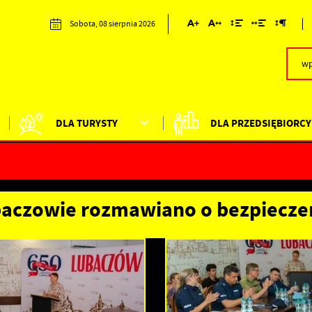
Sobota, 08 sierpnia 2026
DLA TURYSTY
DLA PRZEDSIĘBIORCY
baczowie rozmawiano o bezpiecze