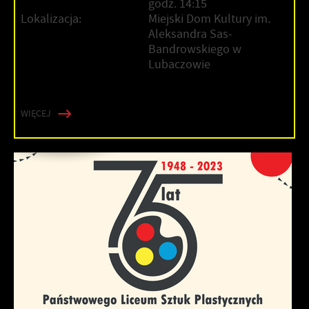
godz. 14:15
Lokalizacja:
Miejski Dom Kultury im.
Aleksandra Sas-
Bandrowskiego w
Lubaczowie
WIĘCEJ