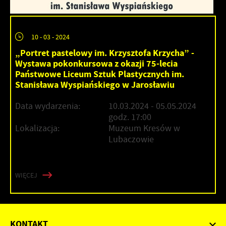
10 - 03 - 2024
„Portret pastelowy im. Krzysztofa Krzycha” -
Wystawa pokonkursowa z okazji 75-lecia
Państwowe Liceum Sztuk Plastycznych im.
Stanisława Wyspiańskiego w Jarosławiu
Data wydarzenia:
10.03.2024
- 05.05.2024
godz. 17:00
Lokalizacja:
Muzeum Kresów w
Lubaczowie
WIĘCEJ
KONTAKT