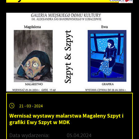
21 - 03 - 2024
Wernisaż wystawy malarstwa Magaleny Szpyt i
grafiki Ewy Szpyt w MDK
Data wydarzenia:
05.04.2024