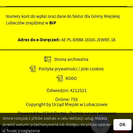
Numery kont do wpłat oraz dane do faktur dla Gminy Miejskiej
Lubaczów znajdziesz w
BIP
Adres do e-Doręczeń:
AE:PL-83988-18165-JEWRE-18
Adres skrzynki EPUAP:
/nu5a8dv89f/SkrytkaESP
Strona archiwalna
Polityka prywatności / pliki cookies
RODO
Odwiedzin: 4212521
Online: 755
Copyright by Urząd Miejski w Lubaczowie
Powered by
2ClickPortal
- Portale nowej generacji
Strona korzysta z plików cookies w celu realizacji usług. Możesz
OK
określić warunki przechowywania lub dostępu do plików cookies
w Twojej przeglądarce.