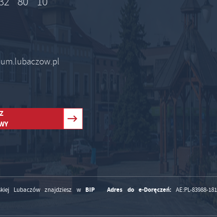
32 80 10
 um.lubaczow.pl
Z
WY
BIP
Adres do e-Doręczeń:
kiej Lubaczów znajdziesz w
AE:PL-83988-18