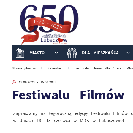
Przejdź do menu.
Przejdź do wyszukiwarki.
Przejdź do treści.
Przejdź do ustawień wielkości czcionki.
Włącz wersję kontrastową strony.
MIASTO
DLA MIESZKAŃCA
Strona główna
Kalendarz
Festiwalu Filmów dla Dzieci i Młod
13.06.2023
- 15.06.2023
Festiwalu Filmów 
Zapraszamy na tegoroczną edycję Festiwalu Filmów d
w dniach 13 -15 czerwca w MDK w Lubaczowie!