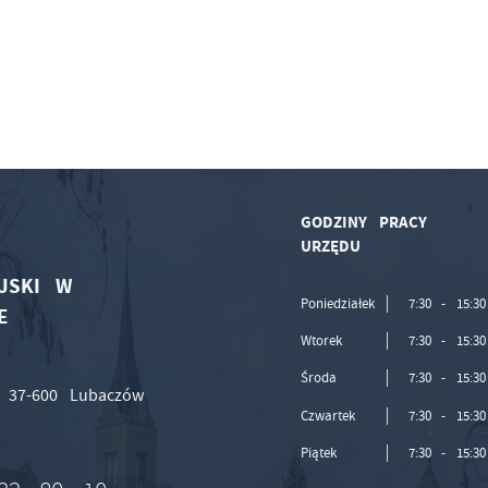
GODZINY PRACY
URZĘDU
JSKI W
Poniedziałek
7:30 - 15:30
E
Wtorek
7:30 - 15:30
Środa
7:30 - 15:30
, 37-600 Lubaczów
Czwartek
7:30 - 15:30
Piątek
7:30 - 15:30