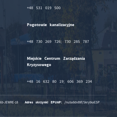
+48 531 019 500
Pogotowie kanalizacyjne
+48 730 269 726; 730 285 787
Miejskie Centrum Zarządzania
Kryzysowego
+48 16 632 80 19; 606 369 234
Adres skrzynki EPUAP:
165-JEWRE-18
/nu5a8dv89f/SkrytkaESP