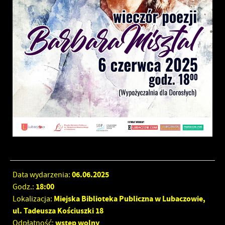
06.06.2025
Data wydarzenia:
18:00
Godz.:
Miejska Biblioteka Publiczna w Lubaczowie,
Lokalizacja:
ul. Tadeusza Kościuszki 18
wstęp wolny
Odpłatność: