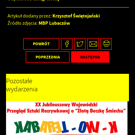
Krzysztof Świętojański
Artykuł dodany przez:
MBP Lubaczów
Źródło zdjęcia:
POWRÓT
POPRZEDNIA
NASTĘPNA
Pozostałe
wydarzenia