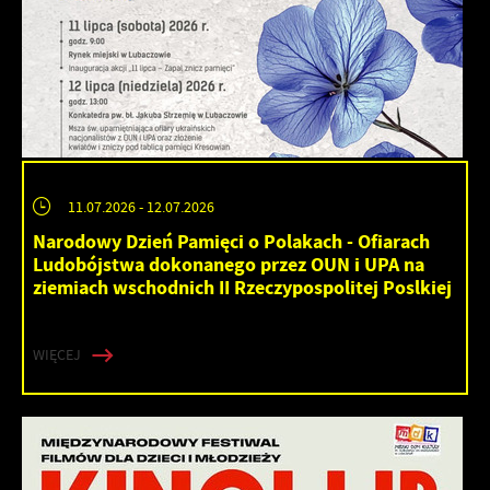
11.07.2026
- 12.07.2026
Narodowy Dzień Pamięci o Polakach - Ofiarach
Ludobójstwa dokonanego przez OUN i UPA na
ziemiach wschodnich II Rzeczypospolitej Poslkiej
WIĘCEJ