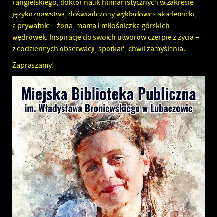
i angielskiego, doktor nauk humanistycznych w zakresie
językoznawstwa, doświadczony wykładowca akademicki,
a prywatnie – żona, mama i miłośniczka górskich
wędrówek. Inspiracje do swoich utworów czerpie z życia –
z codziennych obserwacji, spotkań, chwil zamyślenia.
Zapraszamy!