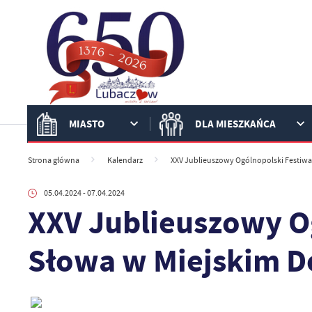
Przejdź do menu.
Przejdź do wyszukiwarki.
Przejdź do treści.
Przejdź do ustawień wielkości czcionki.
Włącz wersję kontrastową strony.
MIASTO
DLA MIESZKAŃCA
Strona główna
Kalendarz
XXV Jublieuszowy Ogólnopolski Festiwa
05.04.2024
- 07.04.2024
XXV Jublieuszowy O
Słowa w Miejskim D