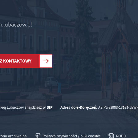
um.lubaczow.pl
Z KONTAKTOWY
BIP
Adres do e-Doręczeń:
skiej Lubaczów znajdziesz w
AE:PL-83988-18165-JEW
rona archiwalna
Polityka prywatności / pliki cookies
RODO