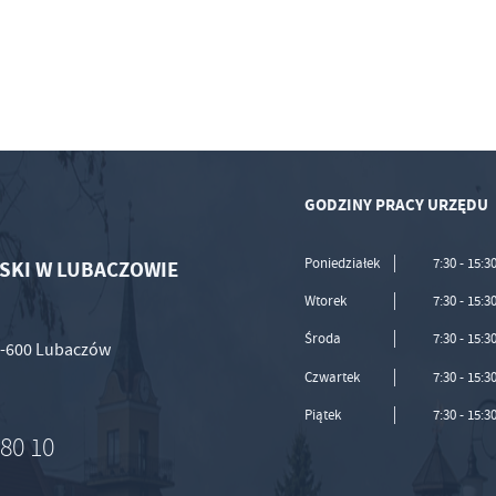
GODZINY PRACY URZĘDU
Poniedziałek
7:30 - 15:3
SKI W LUBACZOWIE
Wtorek
7:30 - 15:3
Środa
7:30 - 15:3
37-600 Lubaczów
Czwartek
7:30 - 15:3
Piątek
7:30 - 15:3
 80 10