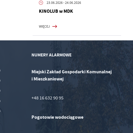
23.06.2026
- 24.06.2026
KINOLUB w MDK
WIĘCEJ
NUMERY ALARMOWE
0
Miejski Zakład Gospodarki Komunalnej
i Mieszkaniowej
0
0
+48 16 632 90 95
0
0
Pogotowie wodociągowe