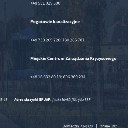
+48 531 019 500
Pogotowie kanalizacyjne
+48 730 269 726; 730 285 787
Miejskie Centrum Zarządzania Kryzysowego
+48 16 632 80 19; 606 369 234
Adres skrzynki EPUAP:
RE-18
/nu5a8dv89f/SkrytkaESP
Odwiedzin: 4241728
Online: 597