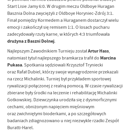
Start Lisie Jamy 6:0. W drugim meczu Oldboye Huragan
Basznia Dolna zwyciężyli z Oldboye Horyniec-Zdrój 3:1.
Finał pomiędzy Kormedem a Huraganem dostarczył wielu
emocji i zakończył się remisem 1:1. O losach pucharu
zadecydowały rzuty karne, w których 4:3 triumfowała
drużyna z Baszni Dolnej
.
Artur Hass
Najlepszym Zawodnikiem Turnieju został
,
Marcina
natomiast tytuł najlepszego bramkarza trafił do
Pukasa
. Spotkania sędziowali Krzysztof Tryniecki
oraz Rafał Dubiel, którzy swoje wynagrodzenie przekazali
na rzecz Michalinki. Turniej był przykładem sportowej
rywalizacji połączonej z realną pomocą. W czasie rywalizacji
zbierane były środki na leczenie i rehabilitację Michalinki
Gotkowskiej. Dziewczynka urodziła się z dysmorficznymi
cechami, obniżonym napięciem mięśniowym
oraz zwichniętymi bioderkami, a po szczegółowych
badaniach zdiagnozowano u niej niezwykle rzadki Zespół
Buratti-Harel.