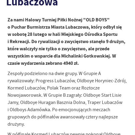
Lubaczowa
Za nami Halowy Turniej Piłki Nożnej "OLD BOYS"
o Puchar Burmistrza Miasta Lubaczowa, który odbył się
w sobotę 28 lutego w hali Miejskiego Ośrodka Sportu
i Rekreacji. Do rywalizacji o zwycięstwo stanęło 9 drużyn,
które walczyły nie tylko o zwycięstwo, ale przede
wszystkim o wsparcie dla Michalinki Gotkowskiej. W
czasie wydarzenia zebrano 4940 zł.
Zespoły podzielono na dwie grupy. W Grupie A
rywalizowały: Progress Lubaczów, Oldboye Horyniec-Zdrój,
Kormed Lubaczów, Polak Team oraz Roztocze
Nowojaworowsk. W Grupie B zagrały: Oldboye Start Lisie
Jamy, Oldboye Huragan Basznia Dolna, Traper Lubaczów
i Oldboys Adamówka. Po emocjonujących meczach
grupowych do półfinałów awansowały cztery najlepsze
drużyny.
W półfinale Kormed Lubaczów pewnie pokonał Oldboye