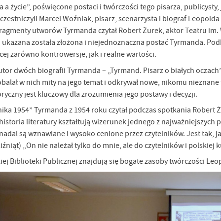
a życie”, poświęcone postaci i twórczości tego pisarza, publicysty,
czestniczyli Marcel Woźniak, pisarz, scenarzysta i biograf Leopol
Fragmenty utworów Tyrmanda czytał Robert Żurek, aktor Teatru im
 ukazana została złożona i niejednoznaczna postać Tyrmanda. Podk
cej zarówno kontrowersje, jak i realne wartości.
utor dwóch biografii Tyrmanda – „Tyrmand. Pisarz o białych oczach
 obalał w nich mity na jego temat i odkrywał nowe, nikomu nieznane 
oryczny jest kluczowy dla zrozumienia jego postawy i decyzji.
ika 1954” Tyrmanda z 1954 roku czytał podczas spotkania Robert Ż
 historia literatury kształtują wizerunek jednego z najważniejszych 
a nadal są wznawiane i wysoko cenione przez czytelników. Jest tak,
iźniąt) „On nie należał tylko do mnie, ale do czytelników i polskiej k
ej Biblioteki Publicznej znajdują się bogate zasoby twórczości L