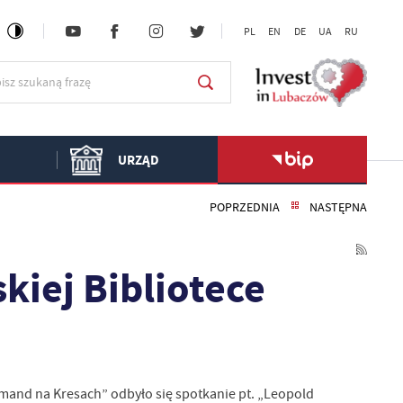
PL
EN
DE
UA
RU
URZĄD
POPRZEDNIA
NASTĘPNA
iej Bibliotece
yrmand na Kresach” odbyło się spotkanie pt. „Leopold