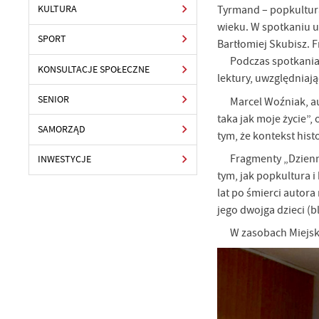
Tyrmand – popkultura 
KULTURA
wieku. W spotkaniu u
SPORT
Bartłomiej Skubisz. 
Podczas spotkania
KONSULTACJE SPOŁECZNE
lektury, uwzględniają
SENIOR
Marcel Woźniak, a
taka jak moje życie”,
SAMORZĄD
tym, że kontekst hist
Fragmenty „Dzienn
INWESTYCJE
tym, jak popkultura i
lat po śmierci autor
jego dwojga dzieci (bl
W zasobach Miejski