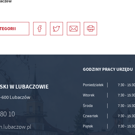
baczów
TEGORII
GODZINY PRACY URZĘDU
Poniedziałek
7:30 - 15:3
SKI W LUBACZOWIE
Wtorek
7:30 - 15:3
37-600 Lubaczów
Środa
7:30 - 15:3
 80 10
Czwartek
7:30 - 15:3
um.lubaczow.pl
Piątek
7:30 - 15:3