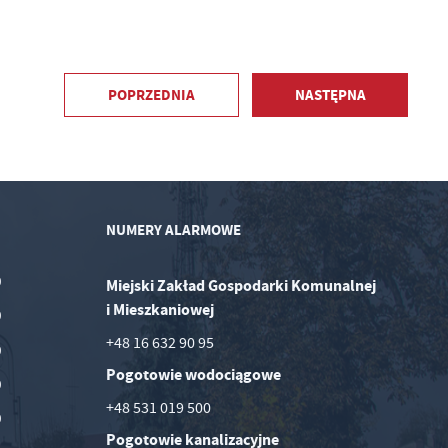
POPRZEDNIA
NASTĘPNA
NUMERY ALARMOWE
0
Miejski Zakład Gospodarki Komunalnej
i Mieszkaniowej
0
+48 16 632 90 95
0
Pogotowie wodociągowe
0
+48 531 019 500
0
Pogotowie kanalizacyjne