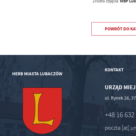
MBP Lu
Źródło zdjęcia:
POWRÓT
DO KA
KONTAKT
HERB MIASTA LUBACZÓW
URZĄD MIEJ
ul. Rynek 26, 
+48 16 632
poczta [at] 