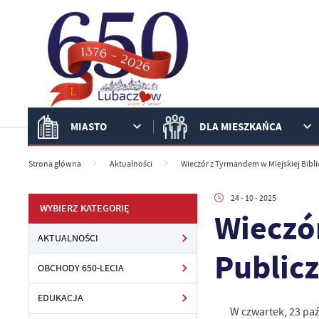
Przejdź do menu.
Przejdź do wyszukiwarki.
Przejdź do treści.
Przejdź do ustawień wielkości czcionki.
Włącz wersję kontrastową strony.
MIASTO
DLA MIESZKAŃCA
Strona główna
Aktualności
Wieczór z Tyrmandem w Miejskiej Bibli
24 - 10 - 2025
WYBIERZ KATEGORIĘ
Wieczó
AKTUALNOŚCI
Public
OBCHODY 650-LECIA
EDUKACJA
W czwartek, 23 paź