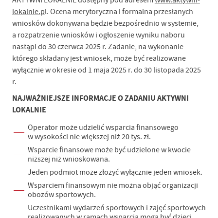
AKTYWNI LOKALNIE dostępny pod adresem
www.aktywni-
lokalnie.p
l. Ocena merytoryczna i formalna przesłanych
wniosków dokonywana będzie bezpośrednio w systemie,
a rozpatrzenie wniosków i ogłoszenie wyniku naboru
nastąpi do 30 czerwca 2025 r. Zadanie, na wykonanie
którego składany jest wniosek, może być realizowane
wyłącznie w okresie od 1 maja 2025 r. do 30 listopada 2025
r.
NAJWAŻNIEJSZE INFORMACJE O ZADANIU AKTYWNI
LOKALNIE
Operator może udzielić wsparcia finansowego
w wysokości nie większej niż 20 tys. zł.
Wsparcie finansowe może być udzielone w kwocie
niższej niż wnioskowana.
Jeden podmiot może złożyć wyłącznie jeden wniosek.
Wsparciem finansowym nie można objąć organizacji
obozów sportowych.
Uczestnikami wydarzeń sportowych i zajęć sportowych
realizowanych w ramach wsparcia mogą być dzieci,