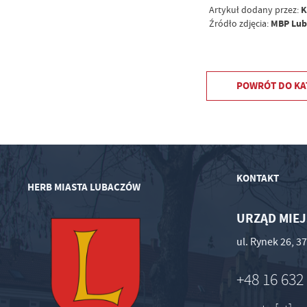
K
Artykuł dodany przez:
MBP Lu
Źródło zdjęcia:
POWRÓT
DO KA
KONTAKT
HERB MIASTA LUBACZÓW
URZĄD MIEJ
ul. Rynek 26, 
+48 16 632