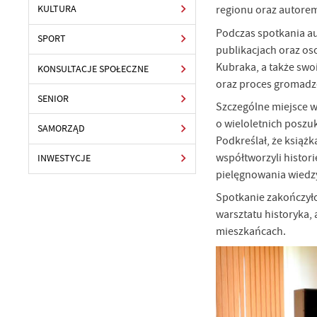
regionu oraz autorem
KULTURA
Podczas spotkania au
SPORT
publikacjach oraz os
Kubraka, a także swo
KONSULTACJE SPOŁECZNE
oraz proces gromadz
SENIOR
Szczególne miejsce w
o wieloletnich poszu
SAMORZĄD
Podkreślał, że książ
współtworzyli histor
INWESTYCJE
pielęgnowania wiedzy
Spotkanie zakończyło
warsztatu historyka,
mieszkańcach.