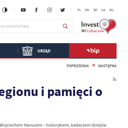
PL
EN
DE
UA
RU
URZĄD
POPRZEDNIA
NASTĘPNA
regionu i pamięci o
 dr. Wojciechem Hanusem – historykiem, badaczem dziejów