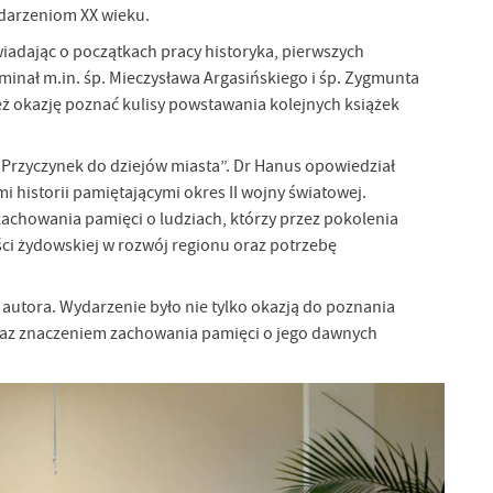
ydarzeniom XX wieku.
iadając o początkach pracy historyka, pierwszych
inał m.in. śp. Mieczysława Argasińskiego i śp. Zygmunta
eż okazję poznać kulisy powstawania kolejnych książek
 Przyczynek do dziejów miasta”. Dr Hanus opowiedział
historii pamiętającymi okres II wojny światowej.
 zachowania pamięci o ludziach, którzy przez pokolenia
ści żydowskiej w rozwój regionu oraz potrzebę
autora. Wydarzenie było nie tylko okazją do poznania
 oraz znaczeniem zachowania pamięci o jego dawnych