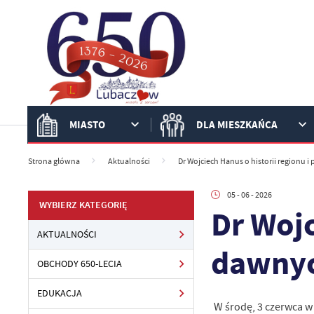
Przejdź do menu.
Przejdź do wyszukiwarki.
Przejdź do treści.
Przejdź do ustawień wielkości czcionki.
Włącz wersję kontrastową strony.
MIASTO
DLA MIESZKAŃCA
Strona główna
Aktualności
Dr Wojciech Hanus o historii regionu 
05 - 06 - 2026
WYBIERZ KATEGORIĘ
Dr Wojc
AKTUALNOŚCI
dawnyc
OBCHODY 650-LECIA
EDUKACJA
W środę, 3 czerwca w