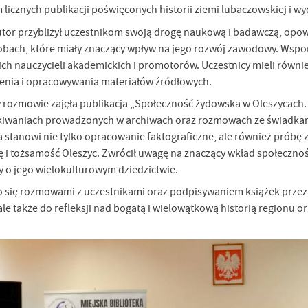
 licznych publikacji poświęconych historii ziemi lubaczowskiej i w
tor przybliżył uczestnikom swoją drogę naukową i badawczą, opow
obach, które miały znaczący wpływ na jego rozwój zawodowy. Wspom
ich nauczycieli akademickich i promotorów. Uczestnicy mieli równi
enia i opracowywania materiałów źródłowych.
 rozmowie zajęła publikacja „Społeczność żydowska w Oleszycach.
kiwaniach prowadzonych w archiwach oraz rozmowach ze świadkami 
ka stanowi nie tylko opracowanie faktograficzne, ale również próbę
ię i tożsamość Oleszyc. Zwrócił uwagę na znaczący wkład społeczno
 o jego wielokulturowym dziedzictwie.
 się rozmowami z uczestnikami oraz podpisywaniem książek przez 
 ale także do refleksji nad bogatą i wielowątkową historią regionu