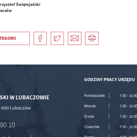
rzysztof Świętojański
baczów
TEGORII
GODZINY PRACY URZĘDU
Poniedziałek
7:30 - 15:3
SKI W LUBACZOWIE
Wtorek
7:30 - 15:3
37-600 Lubaczów
Środa
7:30 - 15:3
 80 10
Czwartek
7:30 - 15:3