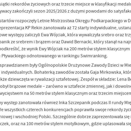
siątki rekordów życiowych oraz trzecie miejsce w klasyfikacji me
pływacy zakończyli sezon 2025/2026 z dużymi powodami do satysfakc
startów rozpoczęły Letnie Mistrzostwa Okręgu Podkarpackiego w D
ezentacja KP Rekin zanotowała aż 72 starty indywidualne, ustanaw
owe występy zaliczyli Ewa Wójciak, która wywalczyła srebro oraz t
panik ze srebrem i brązem oraz Dawid Bernacki, który stanął na n
odkreślić, że wynik Ewy Wójciak na 200 metrów stylem klasyczny
 Pływackiego odnotowanego w rankingu Swimranking.
prawdzianem były Ogólnopolskie Drużynowe Zawody Dzieci w Mielc
h indywidualnych. Bohaterką zawodów została Gaja Mirkowska, któr
kże dziewczęta w rywalizacji sztafetowej. Zespół w składzie: Lena 
był brązowe medale – zarówno w sztafecie zmiennej, jak i dowolne
zwycięstwem na 50 metrów stylem klasycznym oraz trzecim miejsc
y występ zanotowała również Inka Szczepanik podczas II rundy M
 We wszystkich czterech konkurencjach poprawiła swoje rekordy życ
iowej i wschodniej Polski. Szczególnie dobrze zaprezentowała się
zek, oraz na 100 metrów stylem motylkowym, gdzie uplasowała się n