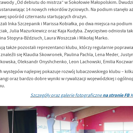
zawody „Od debiutu do mistrza” w Sokołowie Małopolskim. Dwudz
 ustanawiając 14 nowych rekordów życiowych. Na podium stanęło aż 
owej spośród czternastu startujących drużyn.
żali Inka Szczepanik i Marissa Kobiałka, po dwa miejsca na podium
ciak, Julia Mazurkiewicz oraz Kaja Kudyba. Zwycięstwo odniosła tak
na Stopyra-Bździuch, Laura Woszczak i Mikołaj Marko.
ją także pozostali reprezentanci klubu, którzy regularnie poprawi
 znaleźli się Klaudia Skowronek, Paulina Pachla, Lena Meder, Justy
rkowska, Oleksandr Onyshchenko, Leon Lachowski, Emilia Koczwara,
h występów najlepiej pokazuje rozwój lubaczowskiego klubu – kil
angi oraz bardzo dobre wyniki w rywalizacji wojewódzkiej i ogólno
nu.
na stronie FB
Szczegóły oraz galerie fotograficzne
K