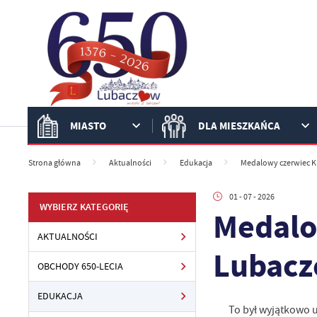
Przejdź do menu.
Przejdź do wyszukiwarki.
Przejdź do treści.
Przejdź do ustawień wielkości czcionki.
Włącz wersję kontrastową strony.
MIASTO
DLA MIESZKAŃCA
Strona główna
Aktualności
Edukacja
Medalowy czerwiec KP
01 - 07 - 2026
WYBIERZ KATEGORIĘ
Medalo
AKTUALNOŚCI
Lubacz
OBCHODY 650-LECIA
EDUKACJA
To był wyjątkowo 