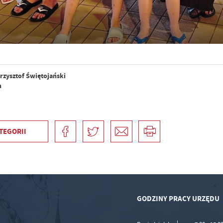
rzysztof Świętojański
n
TEGORII
GODZINY PRACY URZĘDU