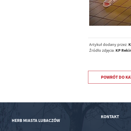
K
Artykuł dodany przez:
KP Reki
Źródło zdjęcia:
POWRÓT
DO KA
KONTAKT
HERB MIASTA LUBACZÓW