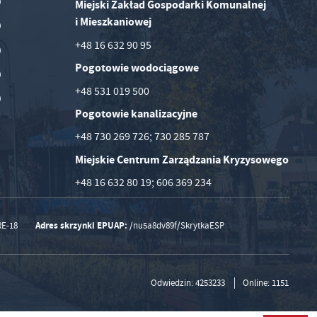
0
Miejski Zakład Gospodarki Komunalnej
i Mieszkaniowej
0
+48 16 632 90 95
0
Pogotowie wodociągowe
0
+48 531 019 500
0
Pogotowie kanalizacyjne
+48 730 269 726; 730 285 787
Miejskie Centrum Zarządzania Kryzysowego
+48 16 632 80 19; 606 369 234
Adres skrzynki EPUAP:
RE-18
/nu5a8dv89f/SkrytkaESP
Odwiedzin: 4253233
Online: 1151