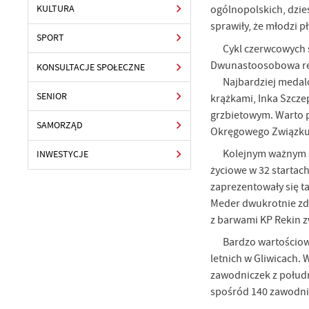
ogólnopolskich, dzie
KULTURA
sprawiły, że młodzi 
SPORT
Cykl czerwcowych 
Dwunastoosobowa repr
KONSULTACJE SPOŁECZNE
Najbardziej medal
SENIOR
krążkami, Inka Szcze
grzbietowym. Warto p
SAMORZĄD
Okręgowego Związku
Kolejnym ważnym s
INWESTYCJE
życiowe w 32 startac
zaprezentowały się ta
Meder dwukrotnie zdo
z barwami KP Rekin 
Bardzo wartościow
letnich w Gliwicach.
zawodniczek z połudn
spośród 140 zawodnic