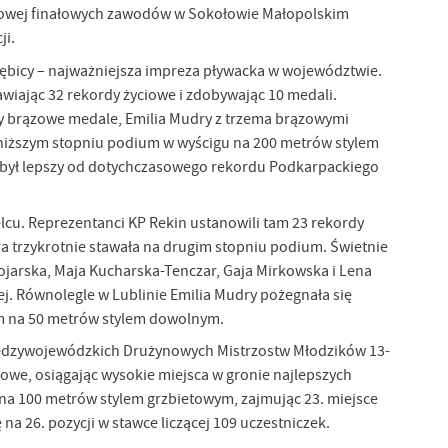
dalowej finałowych zawodów w Sokołowie Małopolskim
ji.
ębicy – najważniejsza impreza pływacka w województwie.
iając 32 rekordy życiowe i zdobywając 10 medali.
rzy brązowe medale, Emilia Mudry z trzema brązowymi
ajniższym stopniu podium w wyścigu na 200 metrów stylem
m był lepszy od dotychczasowego rekordu Podkarpackiego
u. Reprezentanci KP Rekin ustanowili tam 23 rekordy
a trzykrotnie stawała na drugim stopniu podium. Świetnie
Bojarska, Maja Kucharska-Tenczar, Gaja Mirkowska i Lena
j. Równolegle w Lublinie Emilia Mudry pożegnała się
em na 50 metrów stylem dowolnym.
iędzywojewódzkich Drużynowych Mistrzostw Młodzików 13-
iowe, osiągając wysokie miejsca w gronie najlepszych
 na 100 metrów stylem grzbietowym, zajmując 23. miejsce
a 26. pozycji w stawce liczącej 109 uczestniczek.