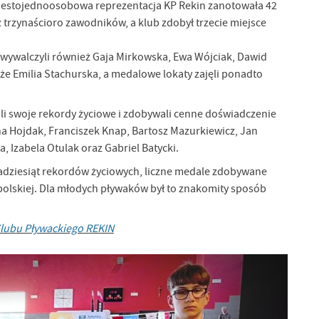
iestojednoosobowa reprezentacja KP Rekin zanotowała 42
trzynaścioro zawodników, a klub zdobył trzecie miejsce
 wywalczyli również Gaja Mirkowska, Ewa Wójciak, Dawid
że Emilia Stachurska, a medalowe lokaty zajęli ponadto
ali swoje rekordy życiowe i zdobywali cenne doświadczenie
na Hojdak, Franciszek Knap, Bartosz Mazurkiewicz, Jan
 Izabela Otulak oraz Gabriel Batycki.
kadziesiąt rekordów życiowych, liczne medale zdobywane
polskiej. Dla młodych pływaków był to znakomity sposób
lubu Pływackiego REKIN