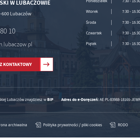
Poniedziałek
7:30 - 15:3
SKI W LUBACZOWIE
Wtorek
7:30 - 15:3
37-600 Lubaczów
Środa
7:30 - 15:3
 80 10
Czwartek
7:30 - 15:3
um.lubaczow.pl
Piątek
7:30 - 15:3
Z KONTAKTOWY
BIP
Adres do e-Doręczeń:
skiej Lubaczów znajdziesz w
AE:PL-83988-18165-JEW
rona archiwalna
Polityka prywatności / pliki cookies
RODO