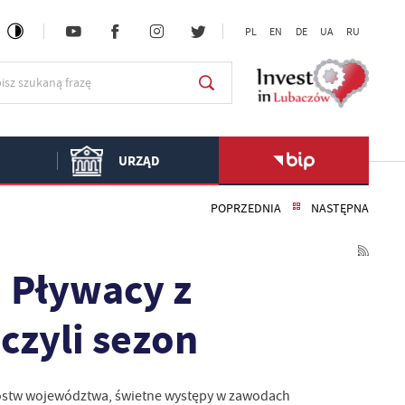
PL
EN
DE
UA
RU
URZĄD
POPRZEDNIA
NASTĘPNA
 Pływacy z
zyli sezon
zostw województwa, świetne występy w zawodach