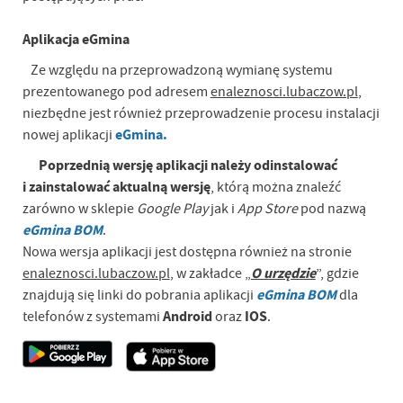
Aplikacja eGmina
Ze względu na przeprowadzoną wymianę systemu
prezentowanego pod adresem
enaleznosci.lubaczow.pl
,
niezbędne jest również przeprowadzenie procesu instalacji
eGmina.
nowej aplikacji
Poprzednią wersję aplikacji należy odinstalować
i zainstalować aktualną wersję
, którą można znaleźć
zarówno w sklepie
Google Play
jak i
App Store
pod nazwą
eGmina BOM
.
Nowa wersja aplikacji jest dostępna również na stronie
O urzędzie
enaleznosci.lubaczow.pl
, w zakładce „
”, gdzie
eGmina BOM
znajdują się linki do pobrania aplikacji
dla
Android
IOS
telefonów z systemami
oraz
.