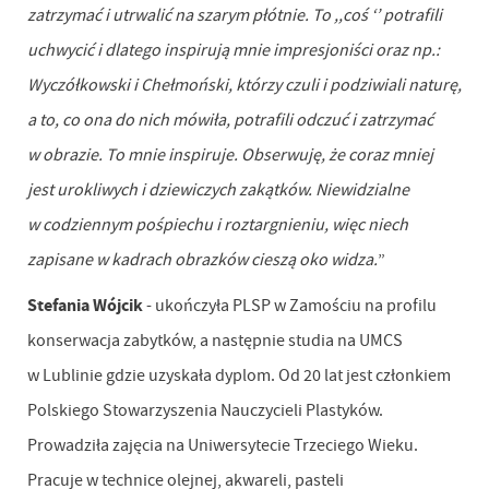
zatrzymać i utrwalić na szarym płótnie. To ,,coś ‘’ potrafili
uchwycić i dlatego inspirują mnie impresjoniści oraz np.:
Wyczółkowski i Chełmoński, którzy czuli i podziwiali naturę,
a to, co ona do nich mówiła, potrafili odczuć i zatrzymać
w obrazie. To mnie inspiruje. Obserwuję, że coraz mniej
jest urokliwych i dziewiczych zakątków. Niewidzialne
w codziennym pośpiechu i roztargnieniu, więc niech
zapisane w kadrach obrazków cieszą oko widza.
”
Stefania Wójcik
- ukończyła PLSP w Zamościu na profilu
konserwacja zabytków, a następnie studia na UMCS
w Lublinie gdzie uzyskała dyplom. Od 20 lat jest członkiem
Polskiego Stowarzyszenia Nauczycieli Plastyków.
Prowadziła zajęcia na Uniwersytecie Trzeciego Wieku.
Pracuje w technice olejnej, akwareli, pasteli