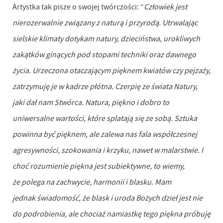
Artystka tak pisze o swojej twórczości: “
Człowiek jest
nierozerwalnie związany z naturą i przyrodą. Utrwalając
sielskie klimaty dotykam natury, dzieciństwa, urokliwych
zakątków ginących pod stopami techniki oraz dawnego
życia. Urzeczona otaczającym pięknem kwiatów czy pejzaży,
zatrzymuję je w kadrze płótna. Czerpię ze świata Natury,
jaki dał nam Stwórca. Natura, piękno i dobro to
uniwersalne wartości, które splatają się ze sobą. Sztuka
powinna być pięknem, ale zalewa nas fala współczesnej
agresywności, szokowania i krzyku, nawet w malarstwie. I
choć rozumienie piękna jest subiektywne, to wiemy,
że polega na zachwycie, harmonii i blasku. Mam
jednak świadomość, że blask i uroda Bożych dzieł jest nie
do podrobienia, ale chociaż namiastkę tego piękna próbuję