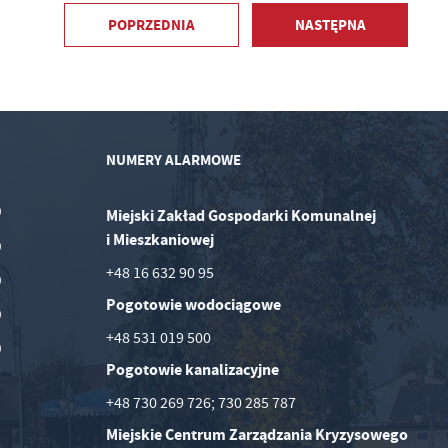
POPRZEDNIA
NASTĘPNA
NUMERY ALARMOWE
0
Miejski Zakład Gospodarki Komunalnej
i Mieszkaniowej
0
+48 16 632 90 95
0
Pogotowie wodociągowe
0
+48 531 019 500
0
Pogotowie kanalizacyjne
+48 730 269 726; 730 285 787
Miejskie Centrum Zarządzania Kryzysowego