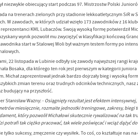
zył niezwykle obiecujący start podczas 97. Mistrzostw Polski Junio
ada na trenerach zielonych przy stadionie lekkoatletycznym SiR w 
ch. W zawodach, w których udział wzięło 173 zawodników z 16 klub
 reprezentanci KML Lubaczów. Swoją wysoką formę potwierdził Mich
uzyskany wynik pozwolił mu zwyciężyć w klasyfikacji końcową Gra
zawodnika start w Stalowej Woli był ważnym testem formy po int
 halowych.
mi, 22 listopada w Lubinie odbyły się zawody najwyższej rangi kra
ichała Bosaka, dla którego ten rok jest pierwszym w kategorii junior
Michał zaprezentował jednak bardzo dojrzały bieg i wysoką formę
szybkich zmian terenu oraz trudnych odcinków technicznych, nasz za
az budujący na przyszłość.
er Stanisław Ważny: -
Osiągnięty rezultat jest efektem intensywnej
etrów miesięcznie, rozmaite jednostki treningowe, zakresy, biegi 
ndament, który pozwolił Michałowi skutecznie rywalizować na tak t
i potrafi tak ciężko pracować, tak wiele poświęcać i wciąż dążyć do
e tylko sukcesy, zmęczenie czy wysiłek. To coś, co kształtuje nas na 