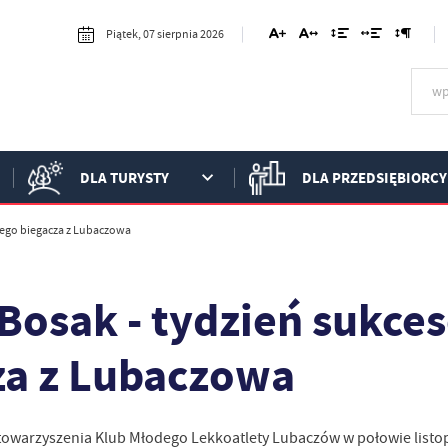
Piątek, 07 sierpnia 2026
DLA TURYSTY
DLA PRZEDSIĘBIORCY
dego biegacza z Lubaczowa
 Bosak - tydzień sukc
za z Lubaczowa
owarzyszenia Klub Młodego Lekkoatlety Lubaczów w połowie listopad