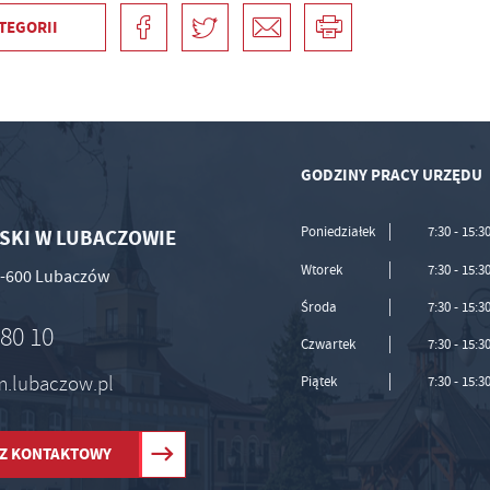
TEGORII
GODZINY PRACY URZĘDU
Poniedziałek
7:30 - 15:3
SKI W LUBACZOWIE
Wtorek
7:30 - 15:3
37-600 Lubaczów
Środa
7:30 - 15:3
 80 10
Czwartek
7:30 - 15:3
um.lubaczow.pl
Piątek
7:30 - 15:3
Z KONTAKTOWY