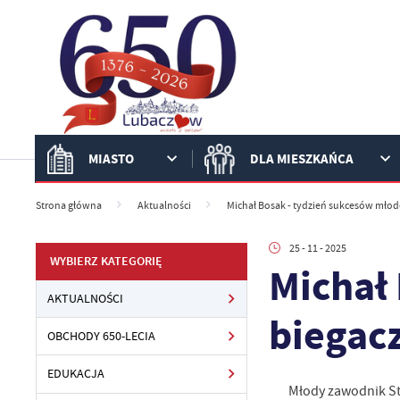
Przejdź do menu.
Przejdź do wyszukiwarki.
Przejdź do treści.
Przejdź do ustawień wielkości czcionki.
Włącz wersję kontrastową strony.
MIASTO
DLA MIESZKAŃCA
Strona główna
Aktualności
Michał Bosak - tydzień sukcesów mło
25 - 11 - 2025
WYBIERZ KATEGORIĘ
Michał
AKTUALNOŚCI
biegac
OBCHODY 650-LECIA
EDUKACJA
Młody zawodnik St