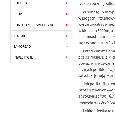
tydzień później zalic
KULTURA
W sobotę 15 listop
SPORT
w Biegach Przełajowy
wystartowali również
KONSULTACJE SPOŁECZNE
w biegu na 3000m, a 
SENIOR
osiemnastoletniego 
się sezonem startów
SAMORZĄD
Przed kilkoma dnia
z całej Polski. Dla M
INWESTYCJE
poważnym wyzwaniem. 
licznych podbiegów, 
satysfakcjonujący or
Jak podkreśla tren
przebiegniętych kilom
stworzyły solidny fu
niewielu młodych ludz
Lekkoatletyka to ni