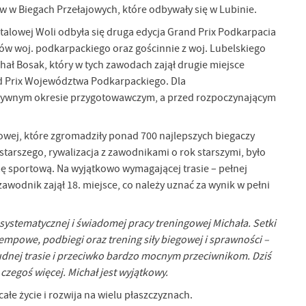
rów w Biegach Przełajowych, które odbywały się w Lubinie.
Stalowej Woli odbyła się druga edycja Grand Prix Podkarpacia
ów woj. podkarpackiego oraz gościnnie z woj. Lubelskiego
ał Bosak, który w tych zawodach zajął drugie miejsce
nd Prix Województwa Podkarpackiego. Dla
ensywnym okresie przygotowawczym, a przed rozpoczynającym
jowej, które zgromadziły ponad 700 najlepszych biegaczy
a starszego, rywalizacja z zawodnikami o rok starszymi, było
 sportową. Na wyjątkowo wymagającej trasie – pełnej
wodnik zajął 18. miejsce, co należy uznać za wynik w pełni
, systematycznej i świadomej pracy treningowej Michała. Setki
tempowe, podbiegi oraz trening siły biegowej i sprawności –
rudnej trasie i przeciwko bardzo mocnym przeciwnikom. Dziś
 czegoś więcej. Michał jest wyjątkowy.
całe życie i rozwija na wielu płaszczyznach.