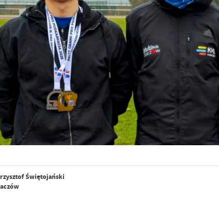
rzysztof Świętojański
baczów