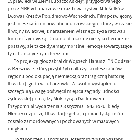
„Sprawiedliwi Ziemi Lubaczowskiej”, przygotowanego
przez MBP w Lubaczowie oraz Towarzystwo Miłośników
Lwowa i Kresów Południowo-Wschodnich. Film poświęcony
jest mieszkańcom powiatu lubaczowskiego, którzy w czasie
II wojny światowej z narażeniem własnego życia ratowali
ludność żydowską. Dokument ukazuje nie tylko heroiczne
postawy, ale także dylematy moralne i emocje towarzyszące
tym dramatycznym decyzjom.
Po projekcji głos zabrał dr Wojciech Hanus z IPN Oddział
w Rzeszowie, który przybliżył realia życia mieszkańców
regionu pod okupacją niemiecką oraz tragiczną historię
likwidacji getta w Lubaczowie. W swoim wystąpieniu
szczególną uwagę poświęcił miejscu zagłady ludności
żydowskiej pomiędzy Mokrzycą a Dachnowem.
Przypomniał wydarzenia z 8 stycznia 1943 roku, kiedy
Niemcy rozpoczęli likwidację getta, a ponad tysiąc osób
zostało zamordowanych i pochowanych w masowych
mogiłach.
Po zakończeniu spotkania uczestnicy złożyli wiązanki