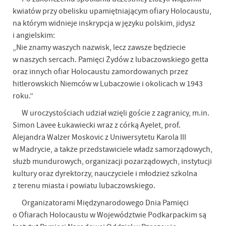
kwiatów przy obelisku upamiętniającym ofiary Holocaustu,
na którym widnieje inskrypcja w języku polskim, jidysz
i angielskim:
„Nie znamy waszych nazwisk, lecz zawsze będziecie
w naszych sercach. Pamięci Żydów z lubaczowskiego getta
oraz innych ofiar Holocaustu zamordowanych przez
hitlerowskich Niemców w Lubaczowie i okolicach w 1943
roku.”
W uroczystościach udział wzięli goście z zagranicy, m.in.
Simon Lavee Łukawiecki wraz z córką Ayelet, prof.
Alejandra Walzer Moskovic z Uniwersytetu Karola III
w Madrycie, a także przedstawiciele władz samorządowych,
służb mundurowych, organizacji pozarządowych, instytucji
kultury oraz dyrektorzy, nauczyciele i młodzież szkolna
z terenu miasta i powiatu lubaczowskiego.
Organizatorami Międzynarodowego Dnia Pamięci
o Ofiarach Holocaustu w Województwie Podkarpackim są