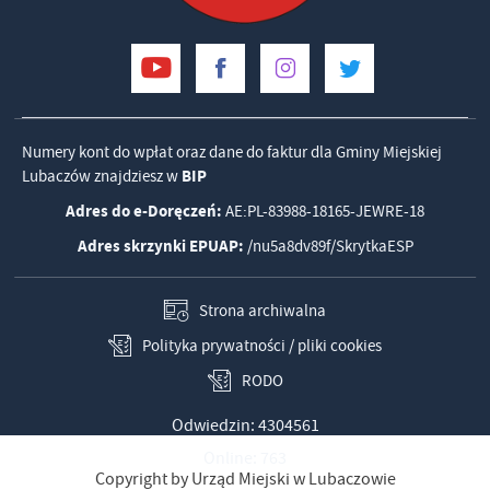
Numery kont do wpłat oraz dane do faktur dla Gminy Miejskiej
Lubaczów znajdziesz w
BIP
Adres do e-Doręczeń:
AE:PL-83988-18165-JEWRE-18
Adres skrzynki EPUAP:
/nu5a8dv89f/SkrytkaESP
Strona archiwalna
Polityka prywatności / pliki cookies
RODO
Odwiedzin: 4304561
Online: 763
Copyright by Urząd Miejski w Lubaczowie