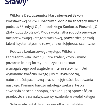
Sławy'
Wiktoria Dec, uczennica klasy pierwszej Szkoły
Podstawowej nr 2 w Lubaczowie, odniosła znaczący sukces
podczas 35. edycji Ogólnopolskiego Konkursu Piosenki „O
Złoty Klucz do Sławy”. Młoda wokalistka zdobyła pierwsze
miejsce w swojej kategorii wiekowej, potwierdzając swój
talent i systematycznie rozwijane umiejętności sceniczne.
Podczas konkursowego występu Wiktoria
zaprezentowała utwór „Cud w szafie”, który – mimo
pozornie lekkiej formy – należy do repertuaru
wymagającego pod względem interpretacyjnym. Jej
wykonanie zwróciło uwagę jury muzykalnością,
naturalnością sceniczną oraz umiejętnością budowania
nastroju. Pomimo bardzo młodego wieku artystka
stworzyła na scenie spójną, przekonującą opowieść, co
przełożyło się na najwyższe wyróżnienie w swojej kategorii.
Sukces nie jest dziełem przypadku, lecz efektem