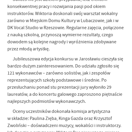
konsekwentnej pracy i rozwijania pasji pod okiem
instruktorów. Wiktoria doskonali swój warsztat wokalny
zarówno w Miejskim Domu Kultury w Lubaczowie, jak i w
DK Vocal Studio w Rzeszowie. Regularne zajęcia, połączone
z nauką szkolną, przynoszą wymierne rezultaty, czego
dowodem są kolejne nagrody i wyróżnienia zdobywane
przez młodą artystkę.
Jubileuszowa edycja konkursu w Jarosławiu cieszyła się
bardzo dużym zainteresowaniem. Do udziału zgłosiło się
121 wykonawców – zarówno solistów, jak i zespołów
reprezentujących szkoły podstawowe i średnie. Po
przesłuchaniu ponad stu prezentacji jury wyłoniło 29
laureatów, a do koncertu galowego zaproszono piętnaście
najlepszych podmiotów wykonawczych.
Oceny uczestników dokonała komisja artystyczna
w składzie: Paulina Zięba, Kinga Gazda oraz Krzysztof
Zwoliński – doświadczeni muzycy, wokaliści i instruktorzy.