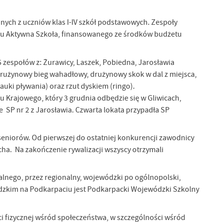
nych z uczniów klas I-IV szkół podstawowych. Zespoły
amu Aktywna Szkoła, finansowanego ze środków budżetu
5 zespołów z: Żurawicy, Laszek, Pobiedna, Jarosławia
 drużynowy bieg wahadłowy, drużynowy skok w dal z miejsca,
uki pływania) oraz rzut dyskiem (ringo).
 Krajowego, który 3 grudnia odbędzie się w Gliwicach,
ie SP nr 2 z Jarosławia. Czwarta lokata przypadła SP
seniorów. Od pierwszej do ostatniej konkurencji zawodnicy
ha. Na zakończenie rywalizacji wszyscy otrzymali
kalnego, przez regionalny, wojewódzki po ogólnopolski,
ódzkim na Podkarpaciu jest Podkarpacki Wojewódzki Szkolny
ci fizycznej wśród społeczeństwa, w szczególności wśród