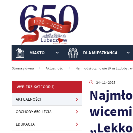
Przejdź do menu.
Przejdź do wyszukiwarki.
Przejdź do treści.
Przejdź do ustawień wielkości czcionki.
Włącz wersję kontrastową strony.
MIASTO
DLA MIESZKAŃCA
Strona główna
Aktualności
Najmłodsi uczniowie SP nr 2 zdobyli 
24 - 11 - 2025
WYBIERZ KATEGORIĘ
Najmłod
AKTUALNOŚCI
wicemi
OBCHODY 650-LECIA
„Lekkoa
EDUKACJA