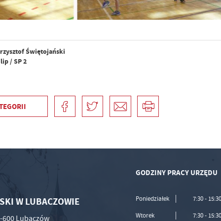
rzysztof Świętojański
lip / SP 2
TEGORII
GODZINY PRACY URZĘDU
Poniedziałek
7:30 - 15:3
SKI W LUBACZOWIE
Wtorek
7:30 - 15:3
37-600 Lubaczów