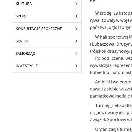
KULTURA
W środę, 19 listop
SPORT
rywalizowały w wojew
państwa, ogłoszonym 
KONSULTACJE SPOŁECZNE
W hali sportowej M
SENIOR
i Lubaczowa. Drużyny
trójskok drużynowy, 
SAMORZĄD
Po podliczeniu ws
wywalczyła reprezenta
INWESTYCJE
Pobiedno, natomiast p
Ambicji i waleczn
dawali z siebie wszy
pamiątkowe medale i 
Turniej „Lekkoatle
organizowany jest pr
Związek Sportowy w 
Organizacja turnie