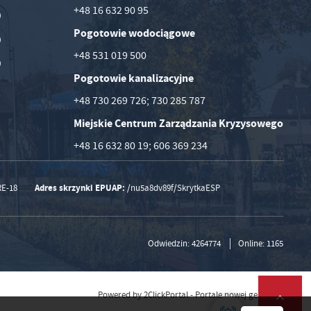
+48 16 632 90 95
0
Pogotowie wodociągowe
0
+48 531 019 500
0
Pogotowie kanalizacyjne
+48 730 269 726; 730 285 787
Miejskie Centrum Zarządzania Kryzysowego
+48 16 632 80 19; 606 369 234
Adres skrzynki EPUAP:
RE-18
/nu5a8dv89f/SkrytkaESP
Odwiedzin: 4264774
Online: 1165
Powered by
2ClickPortal
- Portale nowej generacji