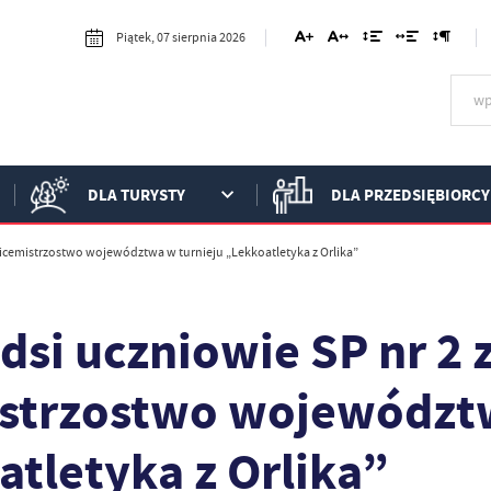
Piątek, 07 sierpnia 2026
DLA TURYSTY
DLA PRZEDSIĘBIORCY
wicemistrzostwo województwa w turnieju „Lekkoatletyka z Orlika”
si uczniowie SP nr 2 
strzostwo województw
tletyka z Orlika”