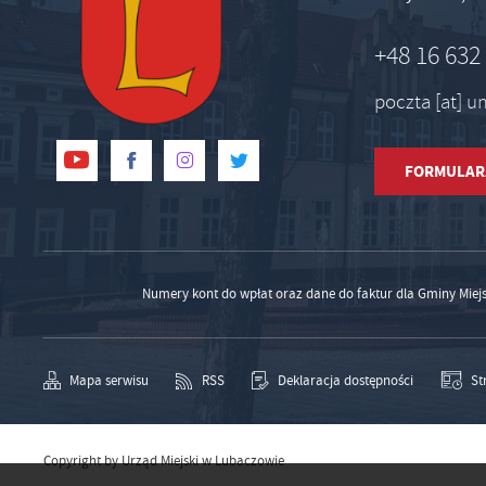
+48 16 632
poczta [at] 
FORMULAR
Numery kont do wpłat oraz dane do faktur dla Gminy Miej
Mapa serwisu
RSS
Deklaracja dostępności
St
Copyright by Urząd Miejski w Lubaczowie