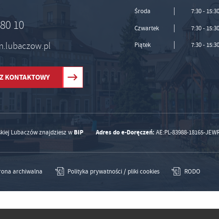
Środa
7:30 - 15:3
 80 10
Czwartek
7:30 - 15:3
um.lubaczow.pl
Piątek
7:30 - 15:3
Z KONTAKTOWY
BIP
Adres do e-Doręczeń:
skiej Lubaczów znajdziesz w
AE:PL-83988-18165-JEW
rona archiwalna
Polityka prywatności / pliki cookies
RODO