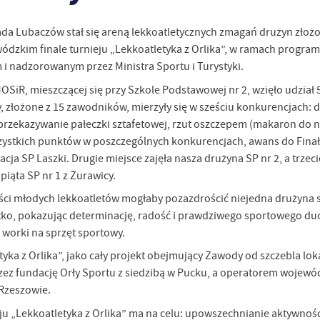
ada Lubaczów stał się areną lekkoatletycznych zmagań drużyn złożo
ódzkim finale turnieju „Lekkoatletyka z Orlika”, w ramach progr
i nadzorowanym przez Ministra Sportu i Turystyki.
OSiR, mieszczącej się przy Szkole Podstawowej nr 2, wzięło udział 
, złożone z 15 zawodników, mierzyły się w sześciu konkurencjach:
przekazywanie pałeczki sztafetowej, rzut oszczepem (makaron do na
zystkich punktów w poszczególnych konkurencjach, awans do Finału
cja SP Laszki. Drugie miejsce zajęła nasza drużyna SP nr 2, a trzec
iąta SP nr 1 z Żurawicy.
ości młodych lekkoatletów mogłaby pozazdrościć niejedna drużyna 
stko, pokazując determinację, radość i prawdziwego sportowego duc
worki na sprzęt sportowy.
tyka z Orlika”, jako cały projekt obejmujący Zawody od szczebla lo
zez fundację Orły Sportu z siedzibą w Pucku, a operatorem wojew
Rzeszowie.
ju „Lekkoatletyka z Orlika” ma na celu: upowszechnianie aktywnoś