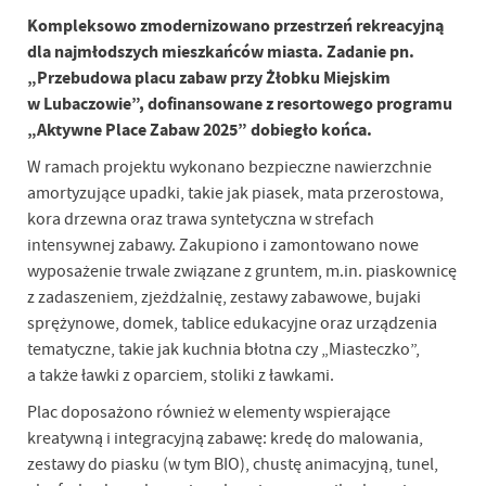
Kompleksowo zmodernizowano przestrzeń rekreacyjną
dla najmłodszych mieszkańców miasta. Zadanie pn.
„Przebudowa placu zabaw przy Żłobku Miejskim
w Lubaczowie”, dofinansowane z resortowego programu
„Aktywne Place Zabaw 2025” dobiegło końca.
W ramach projektu wykonano bezpieczne nawierzchnie
amortyzujące upadki, takie jak piasek, mata przerostowa,
kora drzewna oraz trawa syntetyczna w strefach
intensywnej zabawy. Zakupiono i zamontowano nowe
wyposażenie trwale związane z gruntem, m.in. piaskownicę
z zadaszeniem, zjeżdżalnię, zestawy zabawowe, bujaki
sprężynowe, domek, tablice edukacyjne oraz urządzenia
tematyczne, takie jak kuchnia błotna czy „Miasteczko”,
a także ławki z oparciem, stoliki z ławkami.
Plac doposażono również w elementy wspierające
kreatywną i integracyjną zabawę: kredę do malowania,
zestawy do piasku (w tym BIO), chustę animacyjną, tunel,