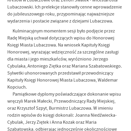
Kresów w Lubaczowie oraz Zenon Swatek - Wicestarosta
Lubaczowski. Ich prelekcje stanowiły cenne wprowadzenie
do jubileuszowego roku, przypominając najważniejsze
wydarzenia i postacie związane z dziejami Lubaczowa.
Kulminacyjnym momentem sesji było podjęcie przez
Radę Miejską uchwał dotyczących wpisu do Honorowej
Księgi Miasta Lubaczowa. Na wniosek Kapituły Księgi
Honorowej, wyrażając wdzięczność za szczególne zasługi
dla miasta i jego mieszkańców, wyróżniono Jerzego
Cybulaka, Antoniego Ziętka oraz Mariana Szabatowskiego.
Sylwetki uhonorowanych przedstawił przewodniczący
Kapituły Księgi Honorowej Miasta Lubaczowa, Waldemar
Kopciuch.
Pamiątkowe dyplomy poświadczające dokonanie wpisu
wręczyli Marek Małecki, Przewodniczący Rady Miejskiej,
oraz Krzysztof Szpyt, Burmistrz Lubaczowa. W imieniu
rodzin wpisów do księgi dokonali: Joanna Niedźwiecka-
Cybulak, Jerzy Ziętek i Anna Kozak oraz Maria
Szabatowska, odbierając jednocześnie okolicznościowe