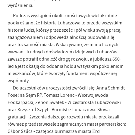
wyróżnienia.
Podczas wystąpień okolicznościowych wielokrotnie
podkreślano, że historia Lubaczowa to przede wszystkim
historia ludzi, którzy przez sześć i pół wieku swoją pracą,
zaangażowaniem i odpowiedzialnością budowali siłę
oraz tożsamość miasta. Wskazywano, że mimo licznych
wyzwań i trudnych doświadczeń dziejowych Lubaczów
zawsze potrafił odnaleźć drogę rozwoju, a jubileusz 650-
lecia jest okazją do oddania hołdu wszystkim pokoleniom
mieszkańców, które tworzyły fundament współczesnej
wspólnoty.
Do uczestników uroczystości zwrócili się: Anna Schmidt -
Poseł na Sejm RP, Tomasz Lorenc - Wicewojewoda
Podkarpacki, Zenon Swatek - Wicestarosta Lubaczowski
oraz Krzysztof Szpyt - Burmistrz Lubaczowa. Słowa
gratulacji i życzenia dalszego rozwoju miasta przekazali
również przedstawiciele zagranicznych miast partnerskich:
Gábor Szűcs - zastępca burmistrza miasta Érd