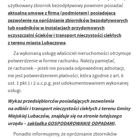
użytkowany zbiornik bezodpływowy powinien posiadać
aktualną umowę z firmą (podmiotem) posiadającą
zezwolenie na opróżnianie zbiorników bezodpływowych
lub osadników w instalacjach przydomowych
oczyszczalni ścieków i transport nieczystości ciekłych
z terenu miasta Lubaczowa
.
Za wykonaną usługę właściciel nieruchomości otrzymuje
potwierdzenie w formie rachunku. Należy pamiętać,
że rachunek – jeżeli nie posiada odpowiedniej adnotacji,
nie jest potwierdzeniem płatności, która zgodnie z art. 6
ust. 1 pkt 1 i 2 u.c.p.g. jest udokumentowaniem wykonanej
usługi.
Wykaz przedsiębiorców posiadających zezwolenia
na odbiór i transport nieczystości ciekłych z terenu Gminy
Miejskiej Lubaczów, znajduje się na stronie tutejszego
urzędu –
zakładka GOSPODAROWANIE ODPADAMI
.
Ponadto informujemy, że opróżnianie zbiorników