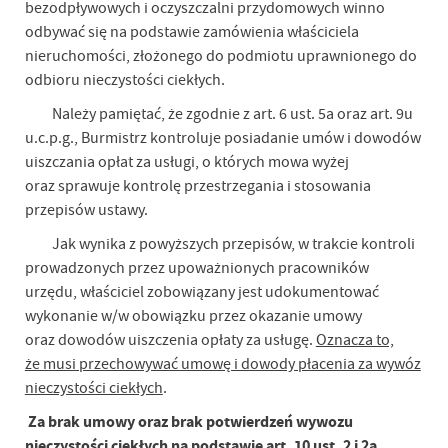
bezodpływowych i oczyszczalni przydomowych winno
odbywać się na podstawie zamówienia właściciela
nieruchomości, złożonego do podmiotu uprawnionego do
odbioru nieczystości ciekłych.
Należy pamiętać, że zgodnie z art. 6 ust. 5a oraz art. 9u
u.c.p.g., Burmistrz kontroluje posiadanie umów i dowodów
uiszczania opłat za usługi, o których mowa wyżej
oraz sprawuje kontrolę przestrzegania i stosowania
przepisów ustawy.
Jak wynika z powyższych przepisów, w trakcie kontroli
prowadzonych przez upoważnionych pracowników
urzędu, właściciel zobowiązany jest udokumentować
wykonanie w/w obowiązku przez okazanie umowy
oraz dowodów uiszczenia opłaty za usługę.
Oznacza to,
że musi przechowywać umowę i dowody płacenia za wywóz
nieczystości ciekłych
.
Za brak umowy oraz brak potwierdzeń wywozu
nieczystości ciekłych na podstawie art. 10 ust. 2 i 2a