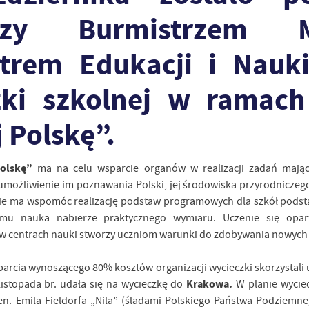
dzy Burmistrzem M
trem Edukacji i Nauki 
zki szkolnej w ramach
 Polskę”.
olskę”
ma na celu wsparcie organów w realizacji zadań mający
możliwienie im poznawania Polski, jej środowiska przyrodniczego, t
cie ma wspomóc realizację podstaw programowych dla szkół pods
zemu nauka nabierze praktycznego wymiaru. Uczenie się opar
 centrach nauki stworzy uczniom warunki do zdobywania nowych
parcia wynoszącego 80% kosztów organizacji wycieczki skorzystali
Krakowa.
 listopada br. udała się na wycieczkę do
W planie wyciec
en. Emila Fieldorfa „Nila” (śladami Polskiego Państwa Podziemne