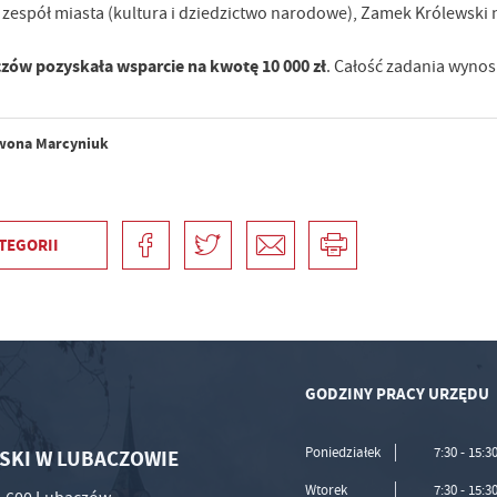
 zespół miasta (kultura i dziedzictwo narodowe), Zamek Królewsk
zów pozyskała wsparcie na kwotę 10 000 zł
. Całość zadania wynosi
wona Marcyniuk
TEGORII
GODZINY PRACY URZĘDU
Poniedziałek
7:30 - 15:3
SKI W LUBACZOWIE
Wtorek
7:30 - 15:3