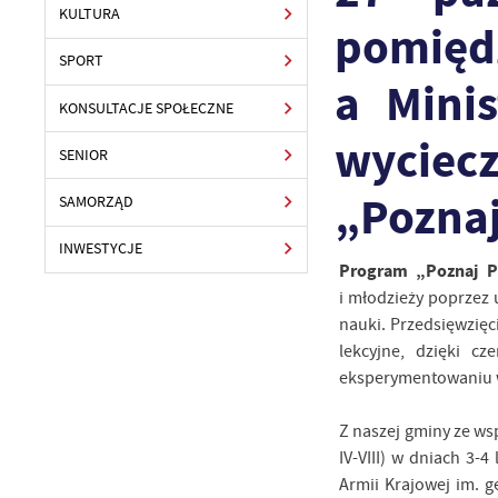
KULTURA
pomię
SPORT
a Minis
KONSULTACJE SPOŁECZNE
wyciec
SENIOR
„Poznaj
SAMORZĄD
INWESTYCJE
Program „Poznaj P
i młodzieży poprzez u
nauki. Przedsięwzię
lekcyjne, dzięki c
eksperymentowaniu w
Z naszej gminy ze ws
IV-VIII) w dniach 3-4
Armii Krajowej im. g