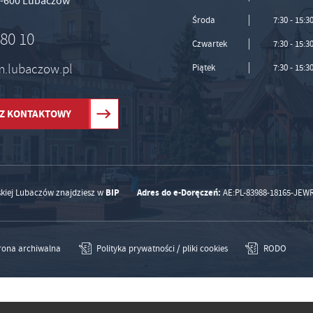
37-600 Lubaczów
Środa
7:30 - 15:3
 80 10
Czwartek
7:30 - 15:3
um.lubaczow.pl
Piątek
7:30 - 15:3
Z KONTAKTOWY
BIP
Adres do e-Doręczeń:
skiej Lubaczów znajdziesz w
AE:PL-83988-18165-JEW
rona archiwalna
Polityka prywatności / pliki cookies
RODO