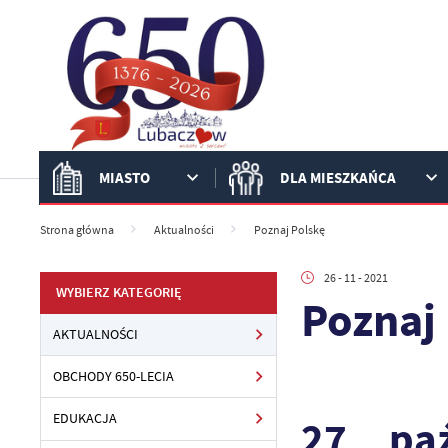
Przejdź do menu.
Przejdź do wyszukiwarki.
Przejdź do treści.
Przejdź do ustawień wielkości czcionki.
Włącz wersję kontrastową strony.
MIASTO
DLA MIESZKAŃCA
Strona główna
Aktualności
Poznaj Polskę
26 - 11 - 2021
WYBIERZ KATEGORIĘ
Poznaj
AKTUALNOŚCI
OBCHODY 650-LECIA
EDUKACJA
27 paź