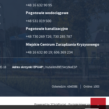
+48 16 632 90 95
0
Pogotowie wodociągowe
0
+48 531 019 500
0
Pogotowie kanalizacyjne
+48 730 269 726; 730 285 787
Miejskie Centrum Zarządzania Kryzysowego
+48 16 632 80 19; 606 369 234
Adres skrzynki EPUAP:
RE-18
/nu5a8dv89f/SkrytkaESP
Odwiedzin: 4340386
Online: 1003
Powered by
2ClickPortal
- Portale nowej generacji