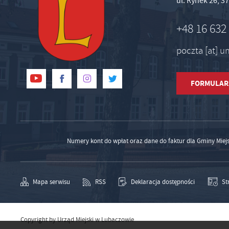
ul. Rynek 26, 
+48 16 632
poczta [at] 
FORMULAR
Numery kont do wpłat oraz dane do faktur dla Gminy Miej
Mapa serwisu
RSS
Deklaracja dostępności
St
Copyright by Urząd Miejski w Lubaczowie