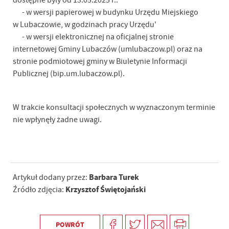
dostępne były od 13.05.2025 r.:
- w wersji papierowej w budynku Urzędu Miejskiego
w Lubaczowie, w godzinach pracy Urzędu'
- w wersji elektronicznej na oficjalnej stronie
internetowej Gminy Lubaczów (umlubaczow.pl) oraz na
stronie podmiotowej gminy w Biuletynie Informacji
Publicznej (bip.um.lubaczow.pl).
W trakcie konsultacji społecznych w wyznaczonym terminie
nie wpłynęły żadne uwagi.
Barbara Turek
Artykuł dodany przez:
Krzysztof Świętojański
Źródło zdjęcia:
POWRÓT