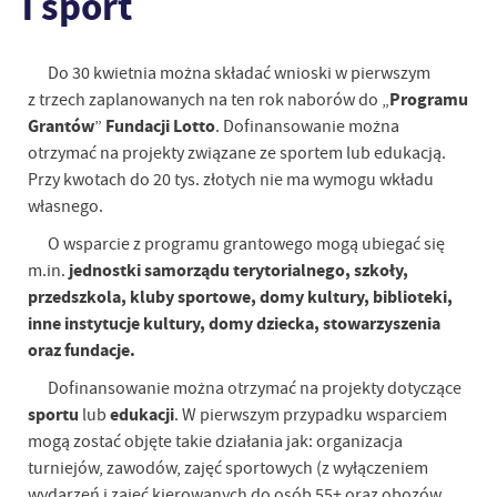
i sport
Do 30 kwietnia można składać wnioski w pierwszym
Programu
z trzech zaplanowanych na ten rok naborów do „
Grantów
Fundacji Lotto
”
. Dofinansowanie można
otrzymać na projekty związane ze sportem lub edukacją.
Przy kwotach do 20 tys. złotych nie ma wymogu wkładu
własnego.
O wsparcie z programu grantowego mogą ubiegać się
jednostki samorządu terytorialnego, szkoły,
m.in.
przedszkola, kluby sportowe, domy kultury, biblioteki,
inne instytucje kultury, domy dziecka, stowarzyszenia
oraz fundacje.
Dofinansowanie można otrzymać na projekty dotyczące
sportu
edukacji
lub
. W pierwszym przypadku wsparciem
mogą zostać objęte takie działania jak: organizacja
turniejów, zawodów, zajęć sportowych (z wyłączeniem
wydarzeń i zajęć kierowanych do osób 55+ oraz obozów