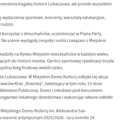
ypomnienia bogatej historii Lubaczowa, ale przede wszystkim
się wydarzenia sportowe, koncerty, warsztaty edukacyjne,
 rodzin.
 korzystać z dmuchańców, uczestniczyć w Piana Party,
 scenie wystąpiły zespoły i soliści związani z Miejskim
omadziły na Rynku Miejskim mieszkańców w każdym wieku.
ych do historii miasta. Oprócz sportowej rywalizacji liczyła
spólny bieg finałowy wokół rynku.
cze Lubaczowa. W Miejskim Domu Kultury odbyła się akcja
ców Krwi „Krwinka”, świętujący w tym roku 15-lecie
ibliotece Publicznej. Dzieci i młodzież pod kierunkiem
 bogactwo lokalnego dziedzictwa i wykonując własne odbitki
 Miejskiego Domu Kultury im. Aleksandra Sas-
 sezonie artystycznym 2025/2026. Jury oceniło 24