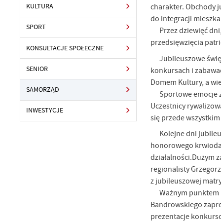
charakter. Obchody ju
KULTURA
do integracji mieszk
SPORT
Przez dziewięć dni
przedsięwzięcia patri
KONSULTACJE SPOŁECZNE
Jubileuszowe świę
SENIOR
konkursach i zabawac
Domem Kultury, a wie
SAMORZĄD
Sportowe emocje z
Uczestnicy rywalizowa
INWESTYCJE
się przede wszystkim
Kolejne dni jubil
honorowego krwiodaw
działalności.Dużym za
regionalisty Grzegor
z jubileuszowej matry
Ważnym punktem pr
Bandrowskiego zaprez
prezentacje konkurs