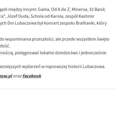
ąpili między innymi: Gama, Od A do Z, Minerva, 32 Band,
gra", Józef Duda, Schola od Karola, zespół Kashmir
ch Dni Lubaczowa był koncert zespołu Brathanki, który
a do wspominania przeszłości, ale przede wszystkim święto
złość.
nością, pielęgnować lokalne dziedzictwo i jednocześnie
ażniejszych wydarzeń w najnowszej historii Lubaczowa.
zow.pl
Facebook
oraz