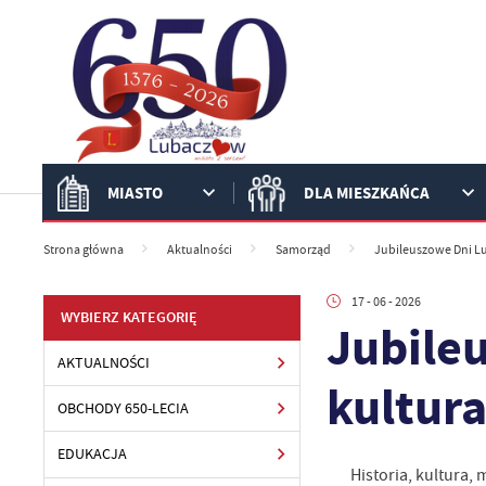
Przejdź do menu.
Przejdź do wyszukiwarki.
Przejdź do treści.
Przejdź do ustawień wielkości czcionki.
Włącz wersję kontrastową strony.
MIASTO
DLA MIESZKAŃCA
Strona główna
Aktualności
Samorząd
Jubileuszowe Dni Lu
17 - 06 - 2026
WYBIERZ KATEGORIĘ
Jubile
AKTUALNOŚCI
kultur
OBCHODY 650-LECIA
EDUKACJA
Historia, kultura,