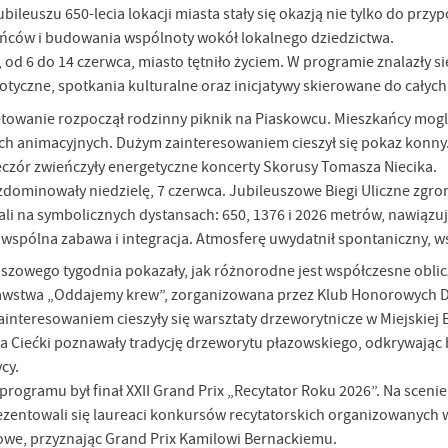
bileuszu 650-lecia lokacji miasta stały się okazją nie tylko do prz
ańców i budowania wspólnoty wokół lokalnego dziedzictwa.
, od 6 do 14 czerwca, miasto tętniło życiem. W programie znalazły 
otyczne, spotkania kulturalne oraz inicjatywy skierowane do całych
towanie rozpoczął rodzinny piknik na Piaskowcu. Mieszkańcy mogli
h animacyjnych. Dużym zainteresowaniem cieszył się pokaz konny. Na
czór zwieńczyły energetyczne koncerty Skorusy Tomasza Niecika.
dominowały niedzielę, 7 czerwca. Jubileuszowe Biegi Uliczne zgr
li na symbolicznych dystansach: 650, 1376 i 2026 metrów, nawiązując
 wspólna zabawa i integracja. Atmosferę uwydatnił spontaniczny, w
euszowego tygodnia pokazały, jak różnorodne jest współczesne obli
stwa „Oddajemy krew”, zorganizowana przez Klub Honorowych Daw
interesowaniem cieszyły się warsztaty drzeworytnicze w Miejskiej B
za Ciećki poznawały tradycję drzeworytu płazowskiego, odkrywając
cy.
ogramu był finał XXII Grand Prix „Recytator Roku 2026”. Na scenie
entowali się laureaci konkursów recytatorskich organizowanych w
owe, przyznając Grand Prix Kamilowi Bernackiemu.