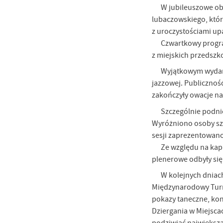
W jubileuszowe obc
lubaczowskiego, któr
z uroczystościami up
Czwartkowy progra
z miejskich przedszk
Wyjątkowym wydarz
jazzowej. Publicznoś
zakończyły owacje na
Szczególnie podni
Wyróżniono osoby szc
sesji zaprezentowano
Ze względu na kap
plenerowe odbyły się
W kolejnych dniach
Międzynarodowy Turni
pokazy taneczne, kon
Dziergania w Miejsca