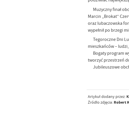
podziwiać największą
Muzyczny finał obc
Marcin „Brokat” Czerw
oraz lubaczowska for
wypełnił po brzegi mi
Tegoroczne Dni Lub
mieszkańców – ludzi,
Bogaty program wy
tworzyć przestrzeń d
Jubileuszowe obch
K
Artykuł dodany przez:
Robert K
Źródło zdjęcia: