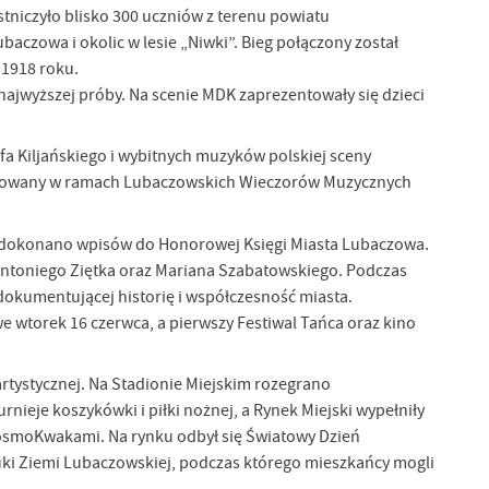
tniczyło blisko 300 uczniów z terenu powiatu
czowa i okolic w lesie „Niwki”. Bieg połączony został
 1918 roku.
ajwyższej próby. Na scenie MDK zaprezentowały się dzieci
 Kiljańskiego i wybitnych muzyków polskiej sceny
ganizowany w ramach Lubaczowskich Wieczorów Muzycznych
rej dokonano wpisów do Honorowej Księgi Miasta Lubaczowa.
 Antoniego Ziętka oraz Mariana Szabatowskiego. Podczas
okumentującej historię i współczesność miasta.
 wtorek 16 czerwca, a pierwszy Festiwal Tańca oraz kino
rtystycznej. Na Stadionie Miejskim rozegrano
ieje koszykówki i piłki nożnej, a Rynek Miejski wypełniły
 KosmoKwakami. Na rynku odbył się Światowy Dzień
ki Ziemi Lubaczowskiej, podczas którego mieszkańcy mogli