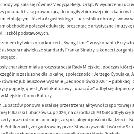
hody wpisała się również V edycja Biegu Orląt. W wydarzeniu uczes
zy pokonali trasę prowadzącą do mogiły zbiorowej mieszkańców Luba
amiętniającymi Józefa Argasińskiego – uczestnika obrony Lwowa w
m obchodów połączył edukację, prezentacje artystyczne i muzykę n
oli i szkół podstawowych.
eniem był wieczorny koncert „Swing Time” w wykonaniu Krzysztofa
ć usłyszała największe standardy Franka Sinatry, a koncert zor
 stojąco.
osły charakter miała uroczysta sesja Rady Miejskiej, podczas któ
zególnie zasłużone dla lokalnej społeczności: Jerzego Cybulaka,
 również jubileuszowe wydanie „Jednodniówki 2026” – publikacji d
rysy pogody, quest „Wielokulturowy Lubaczów” odbył się dopiero we
 w Miejskim Domu Kultury.
 Lubaczów ponownie stał się przestrzenią aktywności sportowej i a
ej Piłkarski Lubaczów Cup 2026, na ośrodkach MOSiR odbyły się turn
certy oraz rodzinne animacje, ze specjalnymi gośćmi dla dzieci –
ch Publicznych, zorganizowany przez Stowarzyszenie Twórców Sztu