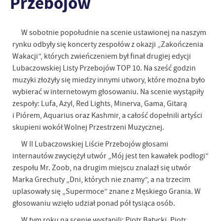
Przebojów
W sobotnie popołudnie na scenie ustawionej na naszym
rynku odbyły się koncerty zespołów z okazji „Zakończenia
Wakacji”, których zwieńczeniem był finał drugiej edycji
Lubaczowskiej Listy Przebojów TOP 10. Na sześć godzin
muzyki złożyły się miedzy innymi utwory, które można było
wybierać w internetowym głosowaniu. Na scenie wystąpiły
zespoły: Lufa, Azyl, Red Lights, Minerva, Gama, Gitarą
i Piórem, Aquarius oraz Kashmir, a całość dopełnili artyści
skupieni wokół Wolnej Przestrzeni Muzycznej.
W II Lubaczowskiej Liście Przebojów głosami
internautów zwyciężył utwór „Mój jest ten kawałek podłogi”
zespołu Mr. Zoob, na drugim miejscu znalazł się utwór
Marka Grechuty „Dni, których nie znamy”, a na trzecim
uplasowały się „Supermoce” znane z Męskiego Grania. W
głosowaniu wzięło udział ponad pół tysiąca osób.
W tym roku na scenie wystąpili: Piotr Batycki, Piotr