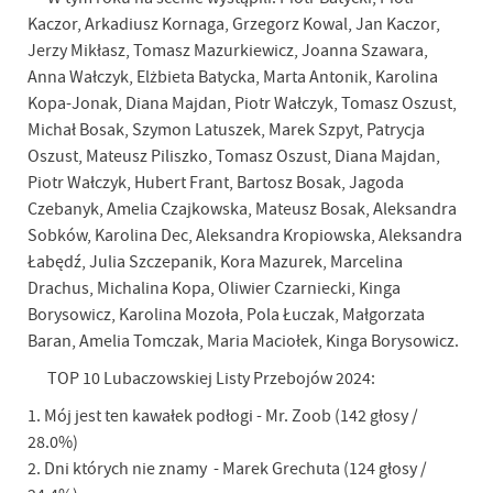
Kaczor, Arkadiusz Kornaga, Grzegorz Kowal, Jan Kaczor,
Jerzy Mikłasz, Tomasz Mazurkiewicz, Joanna Szawara,
Anna Wałczyk, Elżbieta Batycka, Marta Antonik, Karolina
Kopa-Jonak, Diana Majdan, Piotr Wałczyk, Tomasz Oszust,
Michał Bosak, Szymon Latuszek, Marek Szpyt, Patrycja
Oszust, Mateusz Piliszko, Tomasz Oszust, Diana Majdan,
Piotr Wałczyk, Hubert Frant, Bartosz Bosak, Jagoda
Czebanyk, Amelia Czajkowska, Mateusz Bosak, Aleksandra
Sobków, Karolina Dec, Aleksandra Kropiowska, Aleksandra
Łabędź, Julia Szczepanik, Kora Mazurek, Marcelina
Drachus, Michalina Kopa, Oliwier Czarniecki, Kinga
Borysowicz, Karolina Mozoła, Pola Łuczak, Małgorzata
Baran, Amelia Tomczak, Maria Maciołek, Kinga Borysowicz.
TOP 10 Lubaczowskiej Listy Przebojów 2024:
1. Mój jest ten kawałek podłogi - Mr. Zoob (142 głosy /
28.0%)
2. Dni których nie znamy - Marek Grechuta (124 głosy /