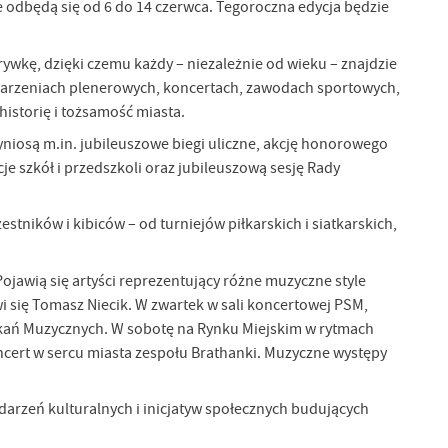
 odbędą się od 6 do 14 czerwca. Tegoroczna edycja będzie
rywkę, dzięki czemu każdy – niezależnie od wieku – znajdzie
wydarzeniach plenerowych, koncertach, zawodach sportowych,
istorię i tożsamość miasta.
niosą m.in. jubileuszowe biegi uliczne, akcję honorowego
e szkół i przedszkoli oraz jubileuszową sesję Rady
stników i kibiców – od turniejów piłkarskich i siatkarskich,
awią się artyści reprezentujący różne muzyczne style
 się Tomasz Niecik. W zwartek w sali koncertowej PSM,
otkań Muzycznych. W sobotę na Rynku Miejskim w rytmach
ncert w sercu miasta zespołu Brathanki. Muzyczne występy
ydarzeń kulturalnych i inicjatyw społecznych budujących