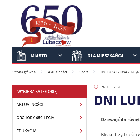
Przejdź do menu.
Przejdź do wyszukiwarki.
Przejdź do treści.
Przejdź do ustawień wielkości czcionki.
Włącz wersję kontrastową strony.
MIASTO
DLA MIESZKAŃCA
Strona główna
Aktualności
Sport
DNI LUBACZOWA 2026 /6-
26 - 05 - 2026
WYBIERZ KATEGORIĘ
DNI LU
AKTUALNOŚCI
OBCHODY 650-LECIA
Dziewięć dni świę
EDUKACJA
Blisko trzydzieści