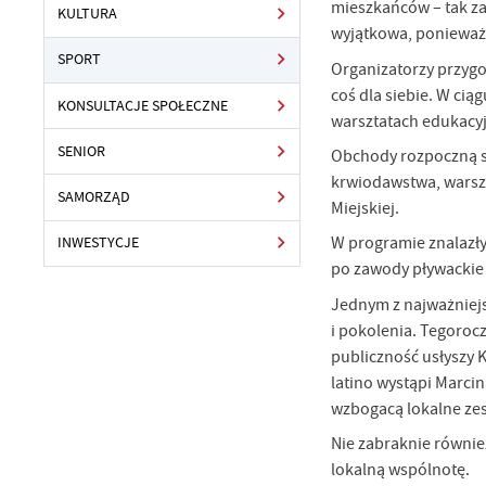
mieszkańców – tak za
KULTURA
wyjątkowa, ponieważ 
SPORT
Organizatorzy przygo
coś dla siebie. W ci
KONSULTACJE SPOŁECZNE
warsztatach edukacyj
SENIOR
Obchody rozpoczną si
krwiodawstwa, warszt
SAMORZĄD
Miejskiej.
W programie znalazły 
INWESTYCJE
po zawody pływackie 
Jednym z najważniejs
i pokolenia. Tegoroc
publiczność usłyszy 
latino wystąpi Marci
wzbogacą lokalne zesp
Nie zabraknie równie
lokalną wspólnotę.