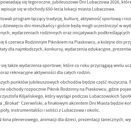
powiadają się tegoroczne, jubileuszowe Dni Lubaczowa 2026, które
wpisuje się w obchody 650-lecia lokacji miasta Lubaczowa.
towali program łączący tradycję, kulturę, aktywność sportową i roz
ągu dziewięciu dni mieszkańcy i goście będą mogli uczestniczyć w 
nych, wydarzeniach rodzinnych oraz inicjatywach podkreślających h
ę 6 czerwca Rodzinnym Piknikiem na Piaskowcu, a kolejne dni przy
aty dla najmłodszych, konkursy, wydarzenia edukacyjne, prezentacj
się także wydarzenia sportowe, które co roku przyciągają wielu ucze
oraz rekreacyjne aktywności dla całych rodzin.
zych punktów jubileuszowych obchodów będzie część muzyczna. Poj
zne obchody rozpocznie Piknik Rodzinny na Piaskowcu, gdzie pojawi
Krzysztofa Kiljańskiego, który wystąpi podczas Lubaczowskich Sp
na „Brokat” Czerwiński, a finałowym akcentem Dni Miasta będzie ko
oły, instrumentaliści i soliści z Lubaczowa i okolic.
ż kina plenerowego, animacji dla dzieci, prezentacji tanecznych, w