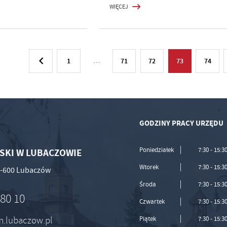
WIĘCEJ
1
…
71
72
73
74
GODZINY PRACY URZĘDU
Poniedziałek
7:30 - 15:3
SKI W LUBACZOWIE
Wtorek
7:30 - 15:3
37-600 Lubaczów
Środa
7:30 - 15:3
 80 10
Czwartek
7:30 - 15:3
um.lubaczow.pl
Piątek
7:30 - 15:3