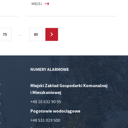
WIĘCEJ
75
…
85
NUMERY ALARMOWE
0
Miejski Zakład Gospodarki Komunalnej
i Mieszkaniowej
0
+48 16 632 90 95
0
Pogotowie wodociągowe
0
+48 531 019 500
0