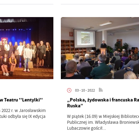
03 - 10 - 2022
 Teatru ''Lentylki''
„Polska, żydowska i francuska R
Ruska”
a 2022 r. w Jarosławskim
tuki odbyła się IX edycja
W piątek (16.09) w Miejskiej Bibliotec
Publicznej im. Władysława Broniews
Lubaczowie gościł...