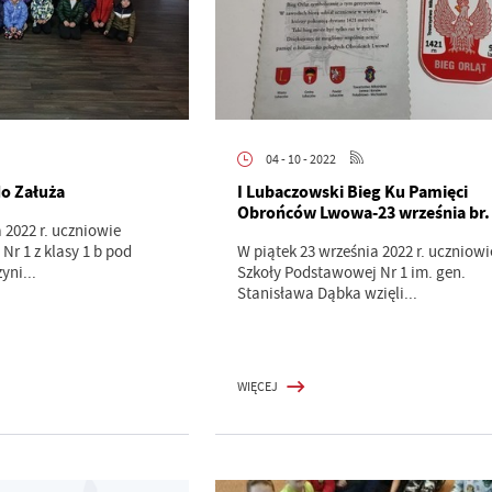
04 - 10 - 2022
do Załuża
I Lubaczowski Bieg Ku Pamięci
Obrońców Lwowa-23 września br.
 2022 r. uczniowie
Nr 1 z klasy 1 b pod
W piątek 23 września 2022 r. uczniowi
ni...
Szkoły Podstawowej Nr 1 im. gen.
Stanisława Dąbka wzięli...
WIĘCEJ