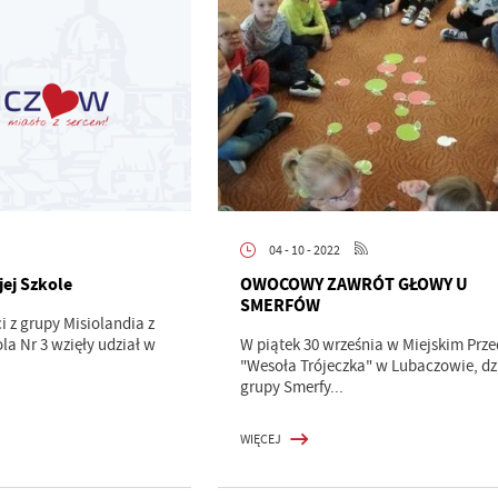
04 - 10 - 2022
ej Szkole
OWOCOWY ZAWRÓT GŁOWY U
SMERFÓW
ci z grupy Misiolandia z
la Nr 3 wzięły udział w
W piątek 30 września w Miejskim Prze
"Wesoła Trójeczka" w Lubaczowie, dzi
grupy Smerfy...
WIĘCEJ