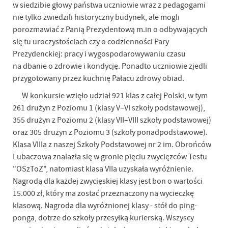
w siedzibie głowy państwa uczniowie wraz z pedagogami
nie tylko zwiedzili historyczny budynek, ale mogli
porozmawiać z Panią Prezydentową m.in o odbywających
się tu uroczystościach czy o codzienności Pary
Prezydenckiej: pracy i wygospodarowywaniu czasu
na dbanie o zdrowie i kondycję. Ponadto uczniowie zjedli
przygotowany przez kuchnię Pałacu zdrowy obiad.
W konkursie wzięło udział 921 klas z całej Polski, w tym
261 drużyn z Poziomu 1 (klasy V–VI szkoły podstawowej),
355 drużyn z Poziomu 2 (klasy VII–VIII szkoły podstawowej)
oraz 305 drużyn z Poziomu 3 (szkoły ponadpodstawowe).
Klasa VIIIa z naszej Szkoły Podstawowej nr 2 im. Obrońców
Lubaczowa znalazła się w gronie pięciu zwycięzców Testu
"OSzToZ", natomiast klasa VIIa uzyskała wyróżnienie.
Nagrodą dla każdej zwycięskiej klasy jest bon o wartości
15.000 zł, który ma zostać przeznaczony na wycieczkę
klasową. Nagroda dla wyróżnionej klasy - stół do ping-
ponga, dotrze do szkoły przesyłką kurierską. Wszyscy