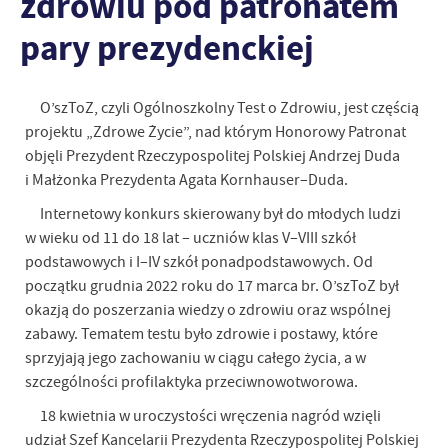
zdrowiu pod patronatem
pary prezydenckiej
O’szToZ, czyli Ogólnoszkolny Test o Zdrowiu, jest częścią
projektu „Zdrowe Życie”, nad którym Honorowy Patronat
objęli Prezydent Rzeczypospolitej Polskiej Andrzej Duda
i Małżonka Prezydenta Agata Kornhauser–Duda.
Internetowy konkurs skierowany był do młodych ludzi
w wieku od 11 do 18 lat – uczniów klas V–VIII szkół
podstawowych i I–IV szkół ponadpodstawowych. Od
początku grudnia 2022 roku do 17 marca br. O’szToZ był
okazją do poszerzania wiedzy o zdrowiu oraz wspólnej
zabawy. Tematem testu było zdrowie i postawy, które
sprzyjają jego zachowaniu w ciągu całego życia, a w
szczególności profilaktyka przeciwnowotworowa.
18 kwietnia w uroczystości wręczenia nagród wzięli
udział Szef Kancelarii Prezydenta Rzeczypospolitej Polskiej