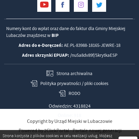
Numery kont do wpłat oraz dane do faktur dla Gminy Miejskiej
Lubaczów znajdziesz w
BIP
Adres do e-Doręczeń:
AE:PL-83988-18165-JEWRE-18
Adres skrzynki EPUAP:
/nu5a8dv89f/SkrytkaESP
Strona archiwalna
Polityka prywatności / pliki cookies
RODO
Odwiedzin: 4318824
Online: 918
Copyright by Urząd Miejski w Lubaczowie
Powered by
2ClickPortal
- Portale nowej generacji
Strona korzysta z plików cookies w celu realizacji usług. Możesz