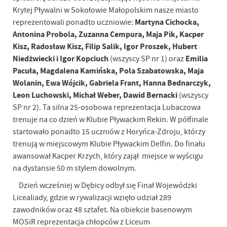
Krytej Pływalni w Sokołowie Małopolskim nasze miasto
Martyna Cichocka,
reprezentowali ponadto uczniowie:
Antonina Probola, Zuzanna Cempura, Maja Pik, Kacper
Kisz, Radosław Kisz, Filip Salik,
Igor Proszek, Hubert
Niedżwiecki i Igor Kopciuch
Emilia
(wszyscy SP nr 1) oraz
Pacuła, Magdalena Kamińska, Pola Szabatowska, Maja
Wolanin, Ewa Wójcik, Gabriela Frant, Hanna Bednarczyk,
Leon Luchowski, Michał Weber, Dawid Bernacki
(wszyscy
SP nr 2). Ta silna 25-osobowa reprezentacja Lubaczowa
trenuje na co dzień w Klubie Pływackim Rekin. W półfinale
startowało ponadto 15 uczniów z Horyńca-Zdroju, którzy
trenują w miejscowym Klubie Pływackim Delfin. Do finału
awansował Kacper Krzych, który zajął miejsce w wyścigu
na dystansie 50 m stylem dowolnym.
Dzień wcześniej w Dębicy odbył się Finał Wojewódzki
Licealiady, gdzie w rywalizacji wzięło udział 289
zawodników oraz 48 sztafet. Na obiekcie basenowym
MOSiR reprezentacja chłopców z Liceum