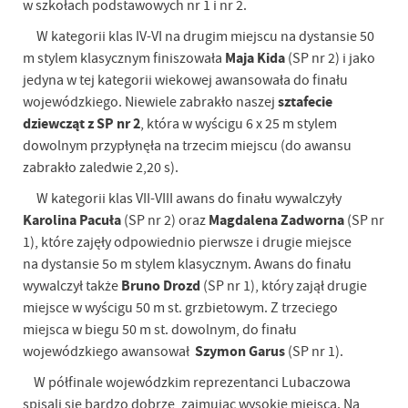
w szkołach podstawowych nr 1 i nr 2.
W kategorii klas IV-VI na drugim miejscu na dystansie 50
Maja Kida
m stylem klasycznym finiszowała
(SP nr 2) i jako
jedyna w tej kategorii wiekowej awansowała do finału
sztafecie
wojewódzkiego. Niewiele zabrakło naszej
dziewcząt z SP nr 2
, która w wyścigu 6 x 25 m stylem
dowolnym przypłynęła na trzecim miejscu (do awansu
zabrakło zaledwie 2,20 s).
W kategorii klas VII-VIII awans do finału wywalczyły
Karolina Pacuła
Magdalena Zadworna
(SP nr 2) oraz
(SP nr
1), które zajęły odpowiednio pierwsze i drugie miejsce
na dystansie 5o m stylem klasycznym. Awans do finału
Bruno Drozd
wywalczył także
(SP nr 1), który zajął drugie
miejsce w wyścigu 50 m st. grzbietowym. Z trzeciego
miejsca w biegu 50 m st. dowolnym, do finału
Szymon Garus
wojewódzkiego awansował
(SP nr 1).
W półfinale wojewódzkim reprezentanci Lubaczowa
spisali się bardzo dobrze, zajmując wysokie miejsca. Na