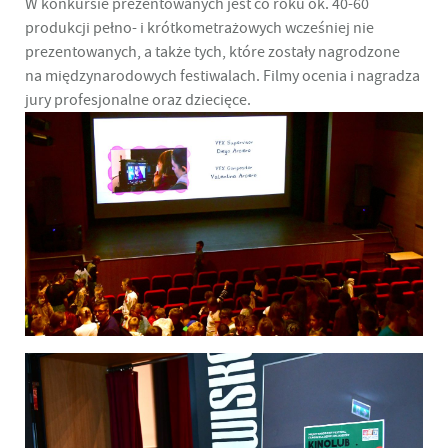
W konkursie prezentowanych jest co roku ok. 40-60
produkcji pełno- i krótkometrażowych wcześniej nie
prezentowanych, a także tych, które zostały nagrodzone
na międzynarodowych festiwalach. Filmy ocenia i nagradza
jury profesjonalne oraz dziecięce.