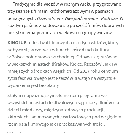
Tradycyjnie dla widzów w różnym wieku przygotowano
trzy seanse z filmami krótkometrażowymi w pasmach
tematycznych:
Osamotnieni
,
Niespodziewane
i
Podróże
. W
każdym paśmie znajdowało się po sześć filmów dobranych
nie tylko tematycznie ale i wiekowo do grupy widzów.
KINOLUB
to festiwal filmowy dla młodych widzów, który
odbywa się w czerwcu w kinach i ośrodkach kultury
w Polsce południowo-wschodniej. Odbywa się zarówno
w większych miastach (Kraków, Kielce, Rzeszów), jak i w
mniejszych ośrodkach wiejskich. Od 2017 roku centrum
życia festiwalowego jest Rzeszów, a wstęp na wszystkie
wydarzenia jest bezpłatny.
Stałym i najważniejszym elementem programu we
wszystkich miastach festiwalowych są pokazy filmów dla
dzieci i młodzieży, międzynarodowych produkcji,
aktorskich i animowanych, wartościowych pod względem
rzemiosła filmowego jak i przekazywanych treści.