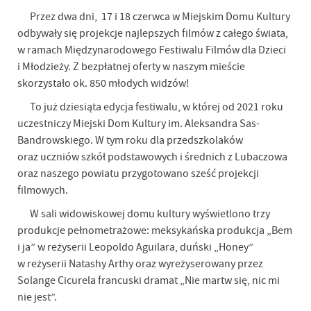
Przez dwa dni, 17 i 18 czerwca w Miejskim Domu Kultury
odbywały się projekcje najlepszych filmów z całego świata,
w ramach Międzynarodowego Festiwalu Filmów dla Dzieci
i Młodzieży. Z bezpłatnej oferty w naszym mieście
skorzystało ok. 850 młodych widzów!
To już dziesiąta edycja festiwalu, w której od 2021 roku
uczestniczy Miejski Dom Kultury im. Aleksandra Sas-
Bandrowskiego. W tym roku dla przedszkolaków
oraz uczniów szkół podstawowych i średnich z Lubaczowa
oraz naszego powiatu przygotowano sześć projekcji
filmowych.
W sali widowiskowej domu kultury wyświetlono trzy
produkcje pełnometrażowe: meksykańska produkcja „Bem
i ja” w reżyserii Leopoldo Aguilara, duński „Honey”
w reżyserii Natashy Arthy oraz wyreżyserowany przez
Solange Cicurela francuski dramat „Nie martw się, nic mi
nie jest”.