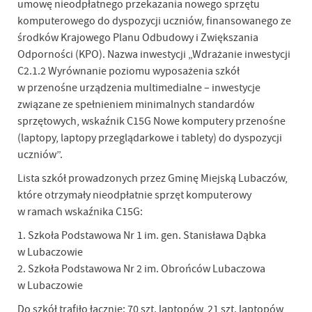
umowę nieodpłatnego przekazania nowego sprzętu
komputerowego do dyspozycji uczniów, finansowanego ze
środków Krajowego Planu Odbudowy i Zwiększania
Odporności (KPO). Nazwa inwestycji „Wdrażanie inwestycji
C2.1.2 Wyrównanie poziomu wyposażenia szkół
w przenośne urządzenia multimedialne – inwestycje
związane ze spełnieniem minimalnych standardów
sprzętowych, wskaźnik C15G Nowe komputery przenośne
(laptopy, laptopy przeglądarkowe i tablety) do dyspozycji
uczniów”.
Lista szkół prowadzonych przez Gminę Miejską Lubaczów,
które otrzymały nieodpłatnie sprzęt komputerowy
w ramach wskaźnika C15G:
1. Szkoła Podstawowa Nr 1 im. gen. Stanisława Dąbka
w Lubaczowie
2. Szkoła Podstawowa Nr 2 im. Obrońców Lubaczowa
w Lubaczowie
Do szkół trafiło łącznie: 70 szt. laptopów, 21 szt. laptopów