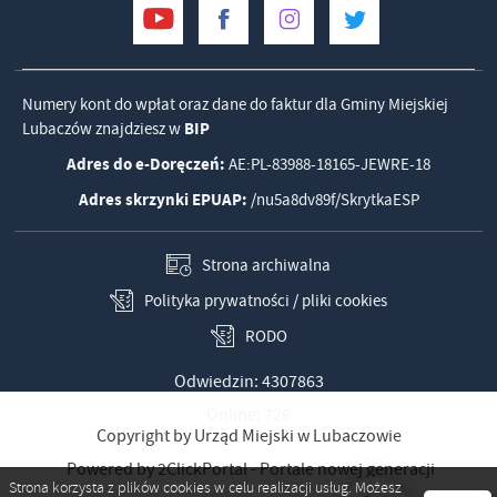
Numery kont do wpłat oraz dane do faktur dla Gminy Miejskiej
Lubaczów znajdziesz w
BIP
Adres do e-Doręczeń:
AE:PL-83988-18165-JEWRE-18
Adres skrzynki EPUAP:
/nu5a8dv89f/SkrytkaESP
Strona archiwalna
Polityka prywatności / pliki cookies
RODO
Odwiedzin: 4307863
Online: 726
Copyright by Urząd Miejski w Lubaczowie
Powered by
2ClickPortal
- Portale nowej generacji
Strona korzysta z plików cookies w celu realizacji usług. Możesz