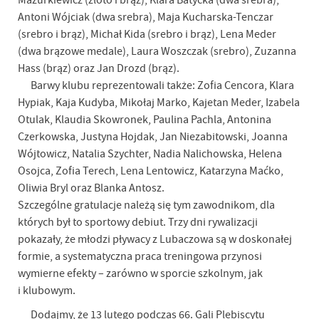
Mazurkiewicz (złoto i brąz), Klara Batycka (dwa srebra),
Antoni Wójciak (dwa srebra), Maja Kucharska-Tenczar
(srebro i brąz), Michał Kida (srebro i brąz), Lena Meder
(dwa brązowe medale), Laura Woszczak (srebro), Zuzanna
Hass (brąz) oraz Jan Drozd (brąz).
Barwy klubu reprezentowali także: Zofia Cencora, Klara
Hypiak, Kaja Kudyba, Mikołaj Marko, Kajetan Meder, Izabela
Otulak, Klaudia Skowronek, Paulina Pachla, Antonina
Czerkowska, Justyna Hojdak, Jan Niezabitowski, Joanna
Wójtowicz, Natalia Szychter, Nadia Nalichowska, Helena
Osojca, Zofia Terech, Lena Lentowicz, Katarzyna Maćko,
Oliwia Bryl oraz Blanka Antosz.
Szczególne gratulacje należą się tym zawodnikom, dla
których był to sportowy debiut. Trzy dni rywalizacji
pokazały, że młodzi pływacy z Lubaczowa są w doskonałej
formie, a systematyczna praca treningowa przynosi
wymierne efekty – zarówno w sporcie szkolnym, jak
i klubowym.
Dodajmy, że 13 lutego podczas 66. Gali Plebiscytu