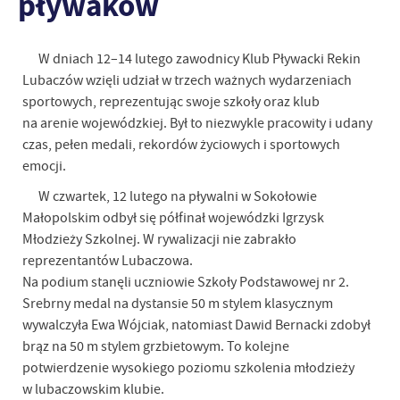
pływaków
W dniach 12–14 lutego zawodnicy Klub Pływacki Rekin
Lubaczów wzięli udział w trzech ważnych wydarzeniach
sportowych, reprezentując swoje szkoły oraz klub
na arenie wojewódzkiej. Był to niezwykle pracowity i udany
czas, pełen medali, rekordów życiowych i sportowych
emocji.
W czwartek, 12 lutego na pływalni w Sokołowie
Małopolskim odbył się półfinał wojewódzki Igrzysk
Młodzieży Szkolnej. W rywalizacji nie zabrakło
reprezentantów Lubaczowa.
Na podium stanęli uczniowie Szkoły Podstawowej nr 2.
Srebrny medal na dystansie 50 m stylem klasycznym
wywalczyła Ewa Wójciak, natomiast Dawid Bernacki zdobył
brąz na 50 m stylem grzbietowym. To kolejne
potwierdzenie wysokiego poziomu szkolenia młodzieży
w lubaczowskim klubie.