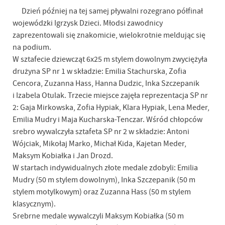
Dzień później na tej samej pływalni rozegrano półfinał
wojewódzki Igrzysk Dzieci. Młodsi zawodnicy
zaprezentowali się znakomicie, wielokrotnie meldując się
na podium.
W sztafecie dziewcząt 6x25 m stylem dowolnym zwyciężyła
drużyna SP nr 1 w składzie: Emilia Stachurska, Zofia
Cencora, Zuzanna Hass, Hanna Dudzic, Inka Szczepanik
i Izabela Otulak. Trzecie miejsce zajęła reprezentacja SP nr
2: Gaja Mirkowska, Zofia Hypiak, Klara Hypiak, Lena Meder,
Emilia Mudry i Maja Kucharska-Tenczar. Wśród chłopców
srebro wywalczyła sztafeta SP nr 2 w składzie: Antoni
Wójciak, Mikołaj Marko, Michał Kida, Kajetan Meder,
Maksym Kobiałka i Jan Drozd.
W startach indywidualnych złote medale zdobyli: Emilia
Mudry (50 m stylem dowolnym), Inka Szczepanik (50 m
stylem motylkowym) oraz Zuzanna Hass (50 m stylem
klasycznym).
Srebrne medale wywalczyli Maksym Kobiałka (50 m