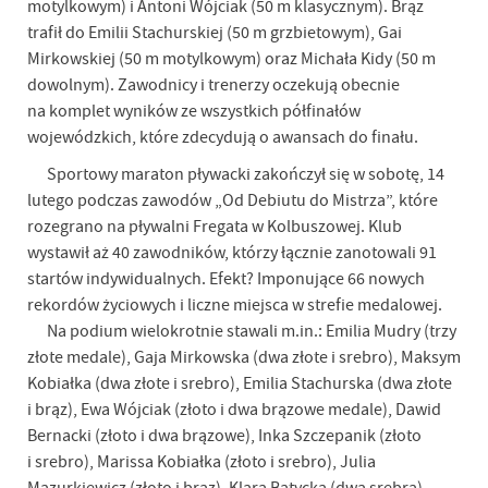
motylkowym) i Antoni Wójciak (50 m klasycznym). Brąz
trafił do Emilii Stachurskiej (50 m grzbietowym), Gai
Mirkowskiej (50 m motylkowym) oraz Michała Kidy (50 m
dowolnym). Zawodnicy i trenerzy oczekują obecnie
na komplet wyników ze wszystkich półfinałów
wojewódzkich, które zdecydują o awansach do finału.
Sportowy maraton pływacki zakończył się w sobotę, 14
lutego podczas zawodów „Od Debiutu do Mistrza”, które
rozegrano na pływalni Fregata w Kolbuszowej. Klub
wystawił aż 40 zawodników, którzy łącznie zanotowali 91
startów indywidualnych. Efekt? Imponujące 66 nowych
rekordów życiowych i liczne miejsca w strefie medalowej.
Na podium wielokrotnie stawali m.in.: Emilia Mudry (trzy
złote medale), Gaja Mirkowska (dwa złote i srebro), Maksym
Kobiałka (dwa złote i srebro), Emilia Stachurska (dwa złote
i brąz), Ewa Wójciak (złoto i dwa brązowe medale), Dawid
Bernacki (złoto i dwa brązowe), Inka Szczepanik (złoto
i srebro), Marissa Kobiałka (złoto i srebro), Julia