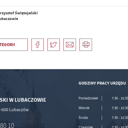
rzysztof Świętojański
Lubaczowie
TEGORII
GODZINY PRACY URZĘDU
Poniedziałek
7:30 - 15:3
SKI W LUBACZOWIE
Wtorek
7:30 - 15:3
37-600 Lubaczów
Środa
7:30 - 15:3
 80 10
Czwartek
7:30 - 15:3