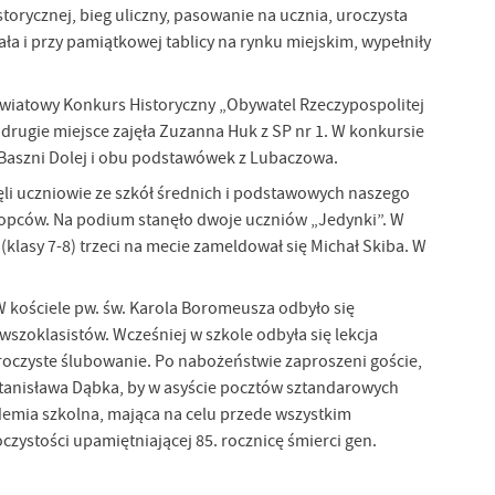
storycznej, bieg uliczny, pasowanie na ucznia, uroczysta
a i przy pamiątkowej tablicy na rynku miejskim, wypełniły
wiatowy Konkurs Historyczny „Obywatel Rzeczypospolitej
, drugie miejsce zajęła Zuzanna Huk z SP nr 1. W konkursie
, Baszni Dolej i obu podstawówek z Lubaczowa.
ięli uczniowie ze szkół średnich i podstawowych naszego
hłopców. Na podium stanęło dwoje uczniów „Jedynki”. W
 (klasy 7-8) trzeci na mecie zameldował się Michał Skiba. W
W kościele pw. św. Karola Boromeusza odbyło się
szoklasistów. Wcześniej w szkole odbyła się lekcja
 uroczyste ślubowanie. Po nabożeństwie zaproszeni goście,
 Stanisława Dąbka, by w asyście pocztów sztandarowych
demia szkolna, mająca na celu przede wszystkim
czystości upamiętniającej 85. rocznicę śmierci gen.