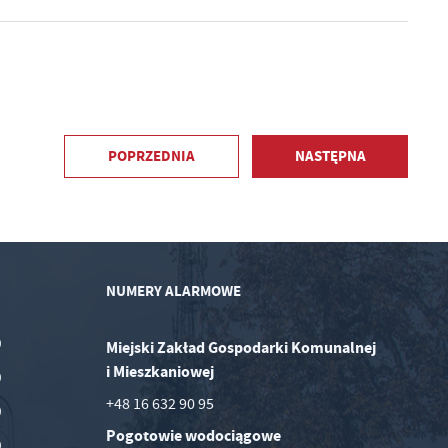
POPRZEDNIA
NASTĘPNA
NUMERY ALARMOWE
0
Miejski Zakład Gospodarki Komunalnej
i Mieszkaniowej
0
+48 16 632 90 95
0
Pogotowie wodociągowe
0