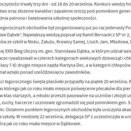
czystości trwały trzy dni - od 18 do 20 września. Konkurs wiedzy hi
wo oraz złożenie kwiatów i zapalenie zniczy pod pomnikiem generał
nia patrona i świętowania szkolnej społeczności.
tegorocznych obchodów był zorganizowany już po raz jedenasty Po
sław Dąbek”. Największą wiedzą popisał się Kamil Bernacki z SP nr 2
niów ze szkół w Nisku, Załużu, Krowicy Samej, Lisich Jam, Młodowa
ię XXIX Bieg Uliczny im. gen. Stanisława Dąbka, w którym udział wz
acze rywalizowali w czterech kategoriach wiekowych dziewcząt i c
klasy 7-8) drugie miejsce zajęła Martyna Dec, a w kategorii chłopców
iał wzięło ponad sześćdziesięciu zawodników.
ci tegorocznego święta placówki przypadły na piątek 20 września. 
 którego jak co roku miało miejsce poświęcenie plecaków dla pierw
w klas starszych, a młodsi przeszli pasowanie na uczniów i złożyli
e, zuchy, harcerze i uczniowie zgromadzili się pod pomnikiem gen.
anki. Ostatnim punktem tegorocznych obchodów była uroczysta aka
zkoły. W niedzielę 22 września, delegacja SP 1 uczestniczyła w uro
óra jak co roku miała miejsce w Dąbkowie.