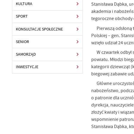
Stanisława Dąbka, uro
KULTURA
akademia i nabożeńst
SPORT
tegoroczne obchody d
Pierwszą odsłoną 
KONSULTACJE SPOŁECZNE
Polskiej – gen. Stani
SENIOR
wzięło udział 24 ucz
W czwartek odbył s
SAMORZĄD
powiatu. Młodzi bieg
kategorii dziewcząt (
INWESTYCJE
biegowej zabawie udz
Główne uroczystoś
nabożeństwo, podczas
o patronie dla ucznió
dyrekcja, nauczyciel
złożyć kwiaty i wiąz
wspomnienie patrona s
Stanisława Dąbka, kt