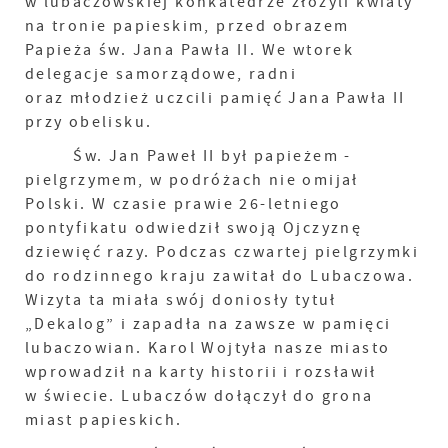
w lubaczowskiej konkatedrze złożyli kwiaty
na tronie papieskim, przed obrazem
Papieża św. Jana Pawła II. We wtorek
delegacje samorządowe, radni
oraz młodzież uczcili pamięć Jana Pawła II
przy obelisku.
Św. Jan Paweł II był papieżem -
pielgrzymem, w podróżach nie omijał
Polski. W czasie prawie 26-letniego
pontyfikatu odwiedził swoją Ojczyznę
dziewięć razy. Podczas czwartej pielgrzymki
do rodzinnego kraju zawitał do Lubaczowa.
Wizyta ta miała swój doniosły tytuł
„Dekalog” i zapadła na zawsze w pamięci
lubaczowian. Karol Wojtyła nasze miasto
wprowadził na karty historii i rozsławił
w świecie. Lubaczów dołączył do grona
miast papieskich.