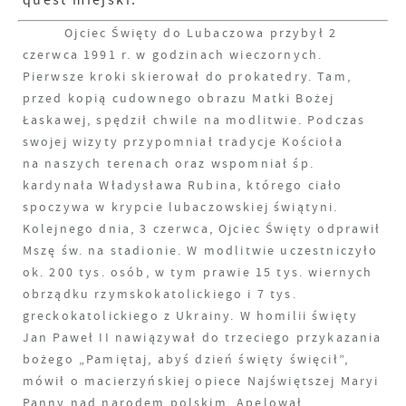
quest miejski.
Ojciec Święty do Lubaczowa przybył 2
czerwca 1991 r. w godzinach wieczornych.
Pierwsze kroki skierował do prokatedry. Tam,
przed kopią cudownego obrazu Matki Bożej
Łaskawej, spędził chwile na modlitwie. Podczas
swojej wizyty przypomniał tradycje Kościoła
na naszych terenach oraz wspomniał śp.
kardynała Władysława Rubina, którego ciało
spoczywa w krypcie lubaczowskiej świątyni.
Kolejnego dnia, 3 czerwca, Ojciec Święty odprawił
Mszę św. na stadionie. W modlitwie uczestniczyło
ok. 200 tys. osób, w tym prawie 15 tys. wiernych
obrządku rzymskokatolickiego i 7 tys.
greckokatolickiego z Ukrainy. W homilii święty
Jan Paweł II nawiązywał do trzeciego przykazania
bożego „Pamiętaj, abyś dzień święty święcił”,
mówił o macierzyńskiej opiece Najświętszej Maryi
Panny nad narodem polskim. Apelował