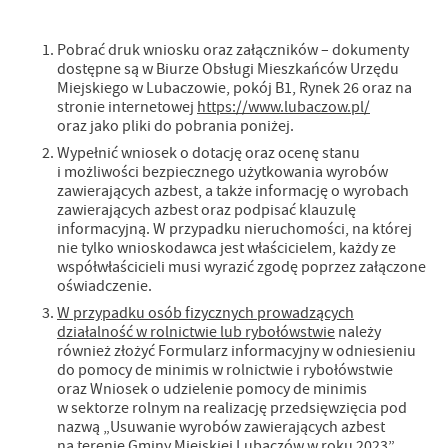
Pobrać druk wniosku oraz załączników – dokumenty
dostępne są w Biurze Obsługi Mieszkańców Urzędu
Miejskiego w Lubaczowie, pokój B1, Rynek 26 oraz na
stronie internetowej
https://www.lubaczow.pl/
oraz jako pliki do pobrania poniżej.
Wypełnić wniosek o dotację oraz ocenę stanu
i możliwości bezpiecznego użytkowania wyrobów
zawierających azbest, a także informację o wyrobach
zawierających azbest oraz podpisać klauzulę
informacyjną. W przypadku nieruchomości, na której
nie tylko wnioskodawca jest właścicielem, każdy ze
współwłaścicieli musi wyrazić zgodę poprzez załączone
oświadczenie.
W przypadku osób fizycznych prowadzących
działalność w rolnictwie lub rybołówstwie
należy
również złożyć Formularz informacyjny w odniesieniu
do pomocy de minimis w rolnictwie i rybołówstwie
oraz Wniosek o udzielenie pomocy de minimis
w sektorze rolnym na realizację przedsięwzięcia pod
nazwą „Usuwanie wyrobów zawierających azbest
na terenie Gminy Miejskiej Lubaczów w roku 2023”.