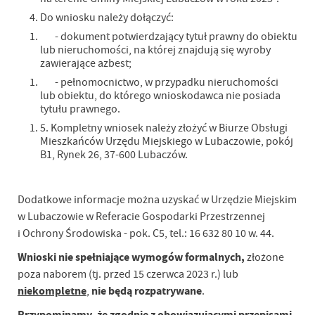
Do wniosku należy dołączyć:
- dokument potwierdzający tytuł prawny do obiektu
lub nieruchomości, na której znajdują się wyroby
zawierające azbest;
- pełnomocnictwo, w przypadku nieruchomości
lub obiektu, do którego wnioskodawca nie posiada
tytułu prawnego.
5. Kompletny wniosek należy złożyć w Biurze Obsługi
Mieszkańców Urzędu Miejskiego w Lubaczowie, pokój
B1, Rynek 26, 37-600 Lubaczów.
Dodatkowe informacje można uzyskać w Urzędzie Miejskim
w Lubaczowie w Referacie Gospodarki Przestrzennej
i Ochrony Środowiska - pok. C5, tel.: 16 632 80 10 w. 44.
Wnioski nie spełniające wymogów formalnych,
złożone
poza
naborem (tj. przed 15 czerwca 2023 r.)
lub
niekompletne
nie będą rozpatrywane
,
.
Przypominamy, że zgodnie z obowiązującymi przepisami