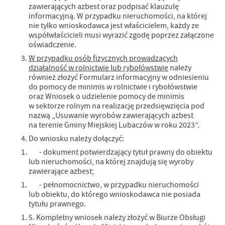
zawierających azbest oraz podpisać klauzulę
informacyjną. W przypadku nieruchomości, na której
nie tylko wnioskodawca jest właścicielem, każdy ze
współwłaścicieli musi wyrazić zgodę poprzez załączone
oświadczenie.
W przypadku osób fizycznych prowadzących
działalność w rolnictwie lub rybołówstwie
należy
również złożyć Formularz informacyjny w odniesieniu
do pomocy de minimis w rolnictwie i rybołówstwie
oraz Wniosek o udzielenie pomocy de minimis
w sektorze rolnym na realizację przedsięwzięcia pod
nazwą „Usuwanie wyrobów zawierających azbest
na terenie Gminy Miejskiej Lubaczów w roku 2023”.
Do wniosku należy dołączyć:
- dokument potwierdzający tytuł prawny do obiektu
lub nieruchomości, na której znajdują się wyroby
zawierające azbest;
- pełnomocnictwo, w przypadku nieruchomości
lub obiektu, do którego wnioskodawca nie posiada
tytułu prawnego.
5. Kompletny wniosek należy złożyć w Biurze Obsługi