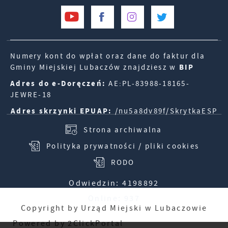
Numery kont do wpłat oraz dane do faktur dla
Gminy Miejskiej Lubaczów znajdziesz w
BIP
Adres do e-Doręczeń:
AE:PL-83988-18165-
JEWRE-18
Adres skrzynki EPUAP:
/nu5a8dv89f/SkrytkaESP
Strona archiwalna
Polityka prywatności / pliki cookies
RODO
Odwiedzin: 4198892
Online: 937
Copyright by Urząd Miejski w Lubaczowie
Powered by
2ClickPortal