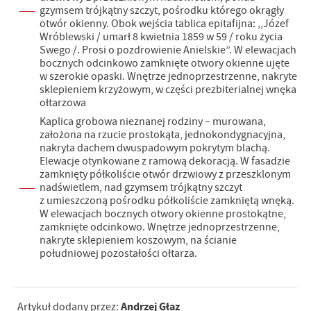
gzymsem trójkątny szczyt, pośrodku którego okrągły
otwór okienny. Obok wejścia tablica epitafijna: ,,Józef
Wróblewski / umarł 8 kwietnia 1859 w 59 / roku życia
Swego /. Prosi o pozdrowienie Anielskie”. W elewacjach
bocznych odcinkowo zamknięte otwory okienne ujęte
w szerokie opaski. Wnętrze jednoprzestrzenne, nakryte
sklepieniem krzyżowym, w części prezbiterialnej wnęka
ołtarzowa
Kaplica grobowa nieznanej rodziny – murowana,
założona na rzucie prostokąta, jednokondygnacyjna,
nakryta dachem dwuspadowym pokrytym blachą.
Elewacje otynkowane z ramową dekoracją. W fasadzie
zamknięty półkoliście otwór drzwiowy z przeszklonym
nadświetlem, nad gzymsem trójkątny szczyt
z umieszczoną pośrodku półkoliście zamkniętą wnęką.
W elewacjach bocznych otwory okienne prostokątne,
zamknięte odcinkowo. Wnętrze jednoprzestrzenne,
nakryte sklepieniem koszowym, na ścianie
południowej pozostałości ołtarza.
Andrzej Głaz
Artykuł dodany przez: