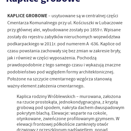
KAPLICE GROBOWE
– usytuowane są w centralnej części
Cmentarza Komunalnego przy ul. Kościuszki w Lubaczowie
przy głównej alei, wybudowane zostały po 1859 r. Wpisane
zostały do rejestru zabytków nieruchomych województwa
podkarpackiego w 2011r. pod numerem A -636. Kaplice od
czasu powstania zachowały się bez zmian w zakresie bryły,
jak i również w części wyposażenia. Pochodzą
prawdopodobnie z tego samego czasu i wykazują znaczne
podobieństwo pod względem formy architektonicznej.
Położone na szczycie cmentarnego wzgórza stanowią
ważny element założenia cmentarnego.
Kaplica rodziny Wróblewskich – murowana, założona
na rzucie prostokąta, jednokondygnacyjna, z kryptą
grobową pod spodem, nakryta dachem dwuspadowym
pokrytym blachą. Elewacje: wsparte na cokole,
otynkowane, zwieńczone profilowanym gzymsem. W
elewacji frontowej półkoliście zamknięty otwór
drzwiowy z przeszklonym nadświetlem, ponad