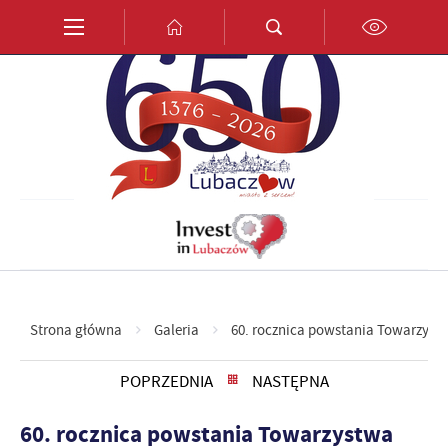
Przejdź do menu.
Przejdź do wyszukiwarki.
Przejdź do treści.
Przejdź do ustawień wielkości czcionki.
Włącz wersję kontrastową strony.
PL
EN
DE
Strona główna
Galeria
60. rocznica powstania Towarzyst
POPRZEDNIA
NASTĘPNA
60. rocznica powstania Towarzystwa